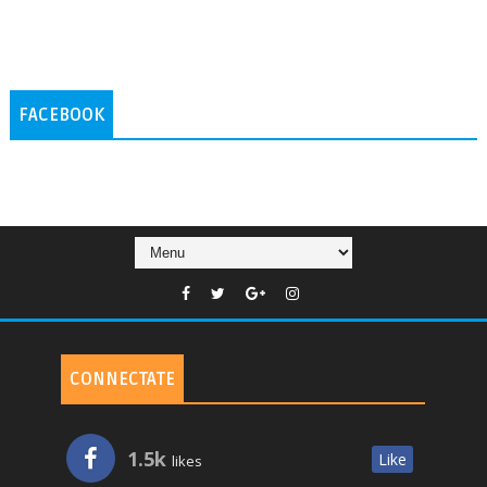
FACEBOOK
CONNECTATE
1.5k
Like
likes