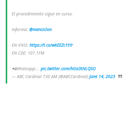
El procedimiento sigue en curso.
Informa:
@ivanciclon
.
EN VIVO:
https://t.co/wkEEZc1tYr
EN CDE: 107.1FM
📲Whatsapp:…
pic.twitter.com/hGa3tNLQSO
— ABC Cardinal 730 AM (@ABCCardinal)
June 14, 2023