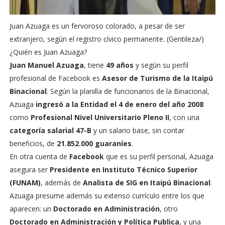
Juan Azuaga es un fervoroso colorado, a pesar de ser
extranjero, según el registro cívico permanente. (Gentileza/)
¿Quién es Juan Azuaga?
Juan Manuel Azuaga
, tiene
49 años
y según su perfil
profesional de Facebook es
Asesor de Turismo de la Itaipú
Binacional
. Según la planilla de funcionarios de la Binacional,
Azuaga
ingresó a la Entidad el 4 de enero del año 2008
como
Profesional Nivel Universitario Pleno II
, con una
categoría salarial 47-B
y un salario base, sin contar
beneficios, de
21.852.000 guaraníes
.
En otra cuenta de
Facebook
que es su perfil personal, Azuaga
asegura ser
Presidente en Instituto Técnico Superior
(FUNAM)
, además de
Analista de SIG en Itaipú Binacional
.
Azuaga presume además su extenso currículo entre los que
aparecen: un
Doctorado en Administración
, otro
Doctorado en Administración y Política Publica
, y una