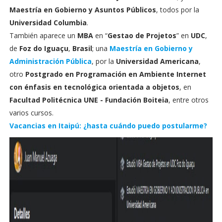
Maestría en Gobierno y Asuntos Públicos
, todos por la
Universidad Columbia
.
También aparece un
MBA
en “
Gestao de Projetos
” en
UDC
,
de
Foz do Iguaçu
,
Brasil
; una
Maestría en Gobierno y
Administración Pública
, por la
Universidad Americana
,
otro
Postgrado en Programación en Ambiente Internet
con énfasis en tecnológica orientada a objetos
, en
Facultad Politécnica UNE - Fundación Boiteia
, entre otros
varios cursos.
Vacancias en Itaipú: ¿hasta cuándo puedo postularme?