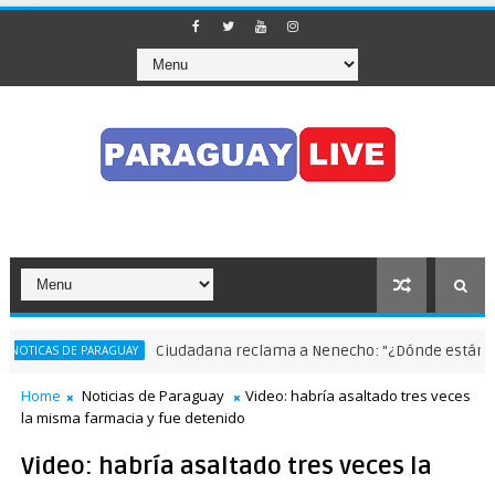
Ciudadana reclama a Nenecho: "¿Dónde están las o
TICAS DE PARAGUAY
Home
Noticias de Paraguay
Video: habría asaltado tres veces
la misma farmacia y fue detenido
Video: habría asaltado tres veces la