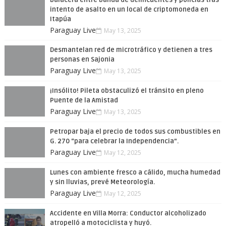
Balacera entre banda de delincuentes y policías tras
intento de asalto en un local de criptomoneda en
Itapúa
Paraguay Live
May 13, 2025
Desmantelan red de microtráfico y detienen a tres
personas en Sajonia
Paraguay Live
May 13, 2025
¡Insólito! Pileta obstaculizó el tránsito en pleno
Puente de la Amistad
Paraguay Live
May 13, 2025
Petropar baja el precio de todos sus combustibles en
G. 270 “para celebrar la Independencia”.
Paraguay Live
May 12, 2025
Lunes con ambiente fresco a cálido, mucha humedad
y sin lluvias, prevé Meteorología.
Paraguay Live
May 12, 2025
Accidente en Villa Morra: Conductor alcoholizado
atropelló a motociclista y huyó.