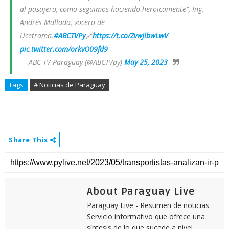
al pasajero, como seguimos haciendo heroicamente", Ing.
Andrés Mallada, vocero de
Ucetrama.
#ABCTVPy
🔗
https://t.co/ZvwJlbwLwV
pic.twitter.com/orkvO09fd9
— ABC TV Paraguay (@ABCTVpy)
May 25, 2023
Tags
# Noticias de Paraguay
Share This
About Paraguay Live
Paraguay Live - Resumen de noticias.
Servicio informativo que ofrece una
síntesis de lo que sucede a nivel