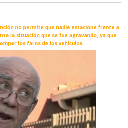
nción no permite que nadie estacione frente a
ante la situación que se fue agravando, ya que
omper los faros de los vehículos.