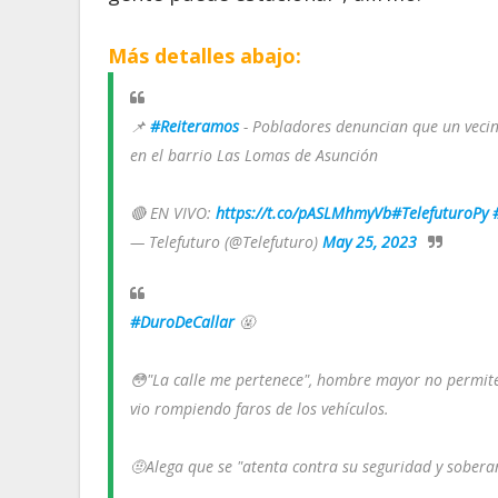
Más detalles abajo:
📌
#Reiteramos
- Pobladores denuncian que un vecin
en el barrio Las Lomas de Asunción
🔴 EN VIVO:
https://t.co/pASLMhmyVb
#TelefuturoPy
— Telefuturo (@Telefuturo)
May 25, 2023
#DuroDeCallar
🤬
😳"La calle me pertenece", hombre mayor no permite q
vio rompiendo faros de los vehículos.
🤨Alega que se "atenta contra su seguridad y soberan