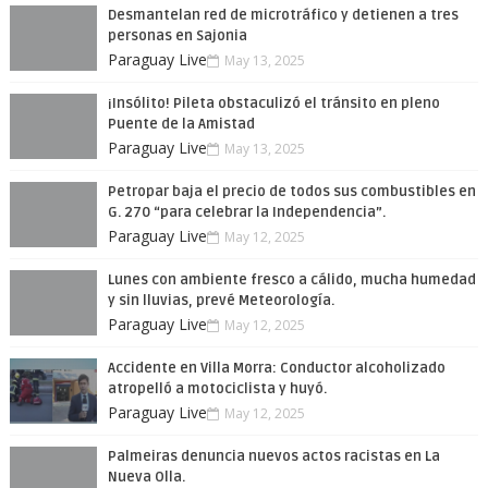
Desmantelan red de microtráfico y detienen a tres
personas en Sajonia
Paraguay Live
May 13, 2025
¡Insólito! Pileta obstaculizó el tránsito en pleno
Puente de la Amistad
Paraguay Live
May 13, 2025
Petropar baja el precio de todos sus combustibles en
G. 270 “para celebrar la Independencia”.
Paraguay Live
May 12, 2025
Lunes con ambiente fresco a cálido, mucha humedad
y sin lluvias, prevé Meteorología.
Paraguay Live
May 12, 2025
Accidente en Villa Morra: Conductor alcoholizado
atropelló a motociclista y huyó.
Paraguay Live
May 12, 2025
Palmeiras denuncia nuevos actos racistas en La
Nueva Olla.