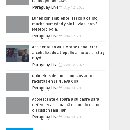
la Independencia”.
Paraguay Live
May 12, 2025
Lunes con ambiente fresco a cálido,
mucha humedad y sin lluvias, prevé
Meteorología.
Paraguay Live
May 12, 2025
Accidente en Villa Morra: Conductor
alcoholizado atropelló a motociclista y
huyó.
Paraguay Live
May 12, 2025
Palmeiras denuncia nuevos actos
racistas en La Nueva Olla.
Paraguay Live
May 08, 2025
Adolescente dispara a su padre para
defender a su mamá en medio de una
discusión familiar.
Paraguay Live
May 08, 2025