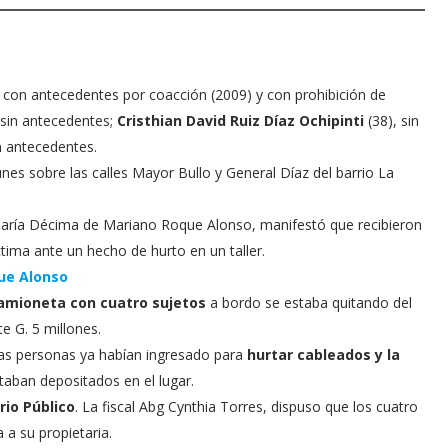
 con antecedentes por coacción (2009) y con prohibición de
 sin antecedentes;
Cristhian David Ruiz Díaz Ochipinti
(38), sin
n antecedentes.
nes sobre las calles Mayor Bullo y General Díaz del barrio La
isaría Décima de Mariano Roque Alonso, manifestó que recibieron
ctima ante un hecho de hurto en un taller.
que Alonso
amioneta con cuatro sujetos
a bordo se estaba quitando del
 G. 5 millones.
as personas ya habían ingresado para
hurtar cableados y la
taban depositados en el lugar.
rio Público
. La fiscal Abg Cynthia Torres, dispuso que los cuatro
a su propietaria.