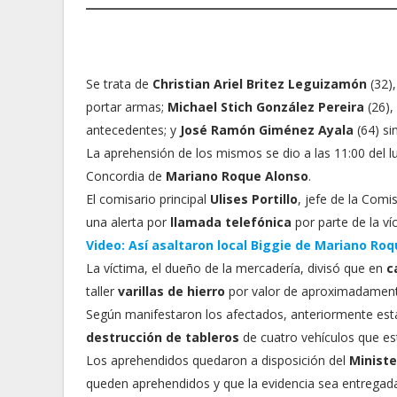
Se trata de
Christian Ariel Britez Leguizamón
(32),
portar armas;
Michael Stich González Pereira
(26),
antecedentes; y
José Ramón Giménez Ayala
(64) si
La aprehensión de los mismos se dio a las 11:00 del lu
Concordia de
Mariano Roque Alonso
.
El comisario principal
Ulises Portillo
, jefe de la Com
una alerta por
llamada telefónica
por parte de la ví
Video: Así asaltaron local Biggie de Mariano Ro
La víctima, el dueño de la mercadería, divisó que en
c
taller
varillas de hierro
por valor de aproximadamente
Según manifestaron los afectados, anteriormente est
destrucción de tableros
de cuatro vehículos que es
Los aprehendidos quedaron a disposición del
Ministe
queden aprehendidos y que la evidencia sea entregada 