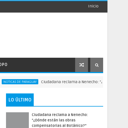
Inicio
OPO
Ciudadana reclama a Nenecho: "¿Dónde están las o
TICAS DE PARAGUAY
LO ÚLTIMO
Ciudadana reclama a Nenecho:
"¿Dónde están las obras
compensatorias al Botánico?”