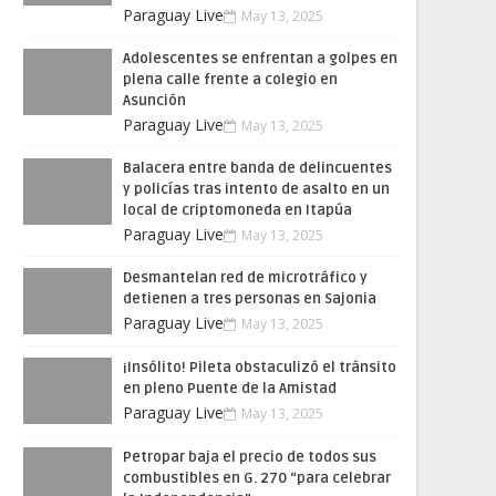
Paraguay Live
May 13, 2025
Adolescentes se enfrentan a golpes en
plena calle frente a colegio en
Asunción
Paraguay Live
May 13, 2025
Balacera entre banda de delincuentes
y policías tras intento de asalto en un
local de criptomoneda en Itapúa
Paraguay Live
May 13, 2025
Desmantelan red de microtráfico y
detienen a tres personas en Sajonia
Paraguay Live
May 13, 2025
¡Insólito! Pileta obstaculizó el tránsito
en pleno Puente de la Amistad
Paraguay Live
May 13, 2025
Petropar baja el precio de todos sus
combustibles en G. 270 “para celebrar