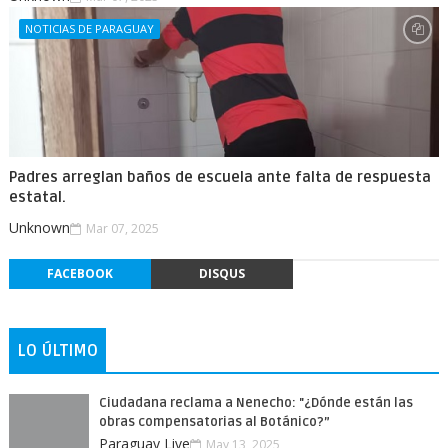
NOTICIAS DE PARAGUAY
Padres arreglan baños de escuela ante falta de respuesta
estatal.
Unknown
Mar 07, 2025
FACEBOOK
DISQUS
LO ÚLTIMO
Ciudadana reclama a Nenecho: "¿Dónde están las
obras compensatorias al Botánico?”
Paraguay Live
May 13, 2025