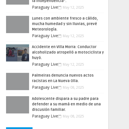
la Independencia”.
Paraguay Live
May 12, 2025
Lunes con ambiente fresco a cálido,
mucha humedad y sin lluvias, prevé
Meteorología.
Paraguay Live
May 12, 2025
Accidente en Villa Morra: Conductor
alcoholizado atropelló a motociclista y
huyó.
Paraguay Live
May 12, 2025
Palmeiras denuncia nuevos actos
racistas en La Nueva Olla.
Paraguay Live
May 08, 2025
Adolescente dispara a su padre para
defender a su mamá en medio de una
discusión familiar.
Paraguay Live
May 08, 2025