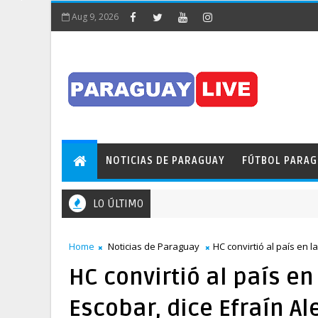
Aug 9, 2026
NOTICIAS DE PARAGUAY
FÚTBOL PARA
LO ÚLTIMO
¡Insólito! Pileta obstaculizó el tránsito en pleno Puente de
 PARAGUAY
Home
Noticias de Paraguay
HC convirtió al país en 
HC convirtió al país e
Escobar, dice Efraín Al