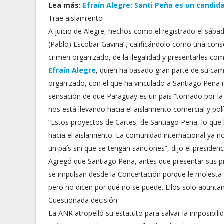
Lea más:
Efraín Alegre: Santi Peña es un candid
Trae aislamiento
A juicio de Alegre, hechos como el registrado el sáb
(Pablo) Escobar Gaviria”, calificándolo como una con
crimen organizado, de la ilegalidad y presentarles co
Efraín Alegre
, quien ha basado gran parte de su cam
organizado, con el que ha vinculado a Santiago Peña (A
sensación de que Paraguay es un país “tomado por la v
nos está llevando hacia el aislamiento comercial y polí
“Estos proyectos de Cartes, de Santiago Peña, lo que 
hacia el aislamiento. La comunidad internacional ya n
un país sin que se tengan sanciones”, dijo el presidenc
Agregó que Santiago Peña, antes que presentar sus pr
se impulsan desde la Concertación porque le molesta 
pero no dicen por qué no se puede. Ellos solo apuntan
Cuestionada decisión
La ANR atropelló su estatuto para salvar la imposibili