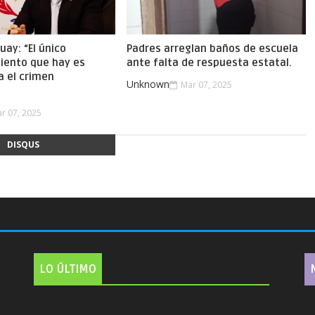
uay: “El único
Padres arreglan baños de escuela
iento que hay es
ante falta de respuesta estatal.
a el crimen
Unknown
Mar 07, 2025
.
r 07, 2025
DISQUS
LO ÚLTIMO