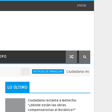
Inicio
OPO
Ciudadana reclama a Nenecho: "¿
NOTICAS DE PARAGUAY
LO ÚLTIMO
Ciudadana reclama a Nenecho:
"¿Dónde están las obras
compensatorias al Botánico?”