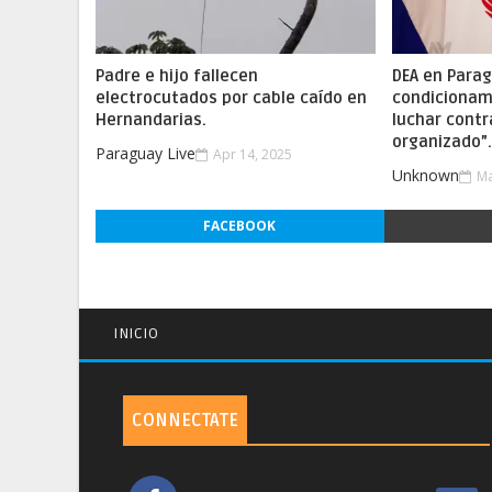
Padre e hijo fallecen
DEA en Parag
electrocutados por cable caído en
condicionam
Hernandarias.
luchar contr
organizado”
Paraguay Live
Apr 14, 2025
Unknown
Ma
FACEBOOK
INICIO
CONNECTATE