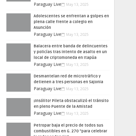
Paraguay Live
May 13, 2025
Adolescentes se enfrentan a golpes en
plena calle frente a colegio en
Asunción
Paraguay Live
May 13, 2025
Balacera entre banda de delincuentes
y policías tras intento de asalto en un
local de criptomoneda en Itapúa
Paraguay Live
May 13, 2025
Desmantelan red de microtráfico y
detienen a tres personas en Sajonia
Paraguay Live
May 13, 2025
¡Insólito! Pileta obstaculizó el tránsito
en pleno Puente de la Amistad
Paraguay Live
May 13, 2025
Petropar baja el precio de todos sus
combustibles en G. 270 “para celebrar