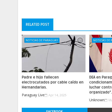
RELATED POST
NOTICIAS DE PARAGUAY
NOTICIAS DE
Padre e hijo fallecen
DEA en Parag
electrocutados por cable caído en
condicionam
Hernandarias.
luchar contr
organizado”
Paraguay Live
Apr 14, 2025
Unknown
Ma
FACEBOOK