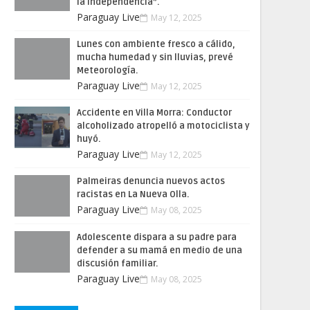
la Independencia”.
Paraguay Live
May 12, 2025
Lunes con ambiente fresco a cálido,
mucha humedad y sin lluvias, prevé
Meteorología.
Paraguay Live
May 12, 2025
Accidente en Villa Morra: Conductor
alcoholizado atropelló a motociclista y
huyó.
Paraguay Live
May 12, 2025
Palmeiras denuncia nuevos actos
racistas en La Nueva Olla.
Paraguay Live
May 08, 2025
Adolescente dispara a su padre para
defender a su mamá en medio de una
discusión familiar.
Paraguay Live
May 08, 2025