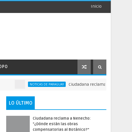
Inicio
OPO
Ciudadana reclama a Nenecho: "¿Dónd
NOTICAS DE PARAGUAY
LO ÚLTIMO
Ciudadana reclama a Nenecho:
"¿Dónde están las obras
compensatorias al Botánico?”