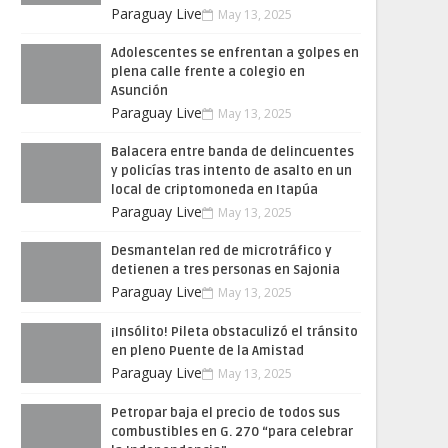
Paraguay Live
May 13, 2025
Adolescentes se enfrentan a golpes en
plena calle frente a colegio en
Asunción
Paraguay Live
May 13, 2025
Balacera entre banda de delincuentes
y policías tras intento de asalto en un
local de criptomoneda en Itapúa
Paraguay Live
May 13, 2025
Desmantelan red de microtráfico y
detienen a tres personas en Sajonia
Paraguay Live
May 13, 2025
¡Insólito! Pileta obstaculizó el tránsito
en pleno Puente de la Amistad
Paraguay Live
May 13, 2025
Petropar baja el precio de todos sus
combustibles en G. 270 “para celebrar