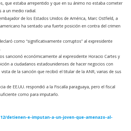
dos, que estaba arrepentido y que en su ánimo no estaba cometer
s a un medio radial.
embajador de los Estados Unidos de América, Marc Ostfield, a
teamericano ha sentado una fuerte posición en contra del crimen
eclaró como “significativamente corruptos” al expresidente
.
dos sancionó económicamente al expresidente Horacio Cartes y
ibición a ciudadanos estadounidenses de hacer negocios con
sta de la sanción que recibió el titular de la ANR, varias de sus
ia de EE.UU. respondió a la Fiscalía paraguaya, pero el fiscal
uficiente como para imputarlo.
3/12/detienen-e-imputan-a-un-joven-que-amenazo-al-