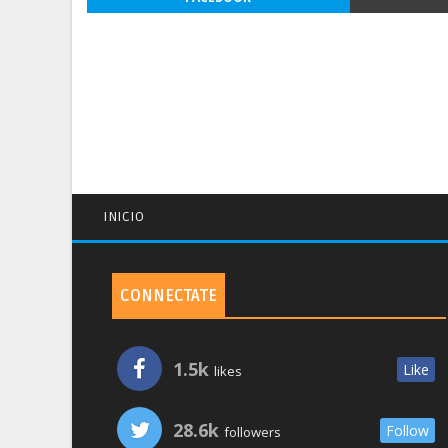
INICIO
CONNECTATE
1.5k
Like
likes
28.6k
Follow
followers