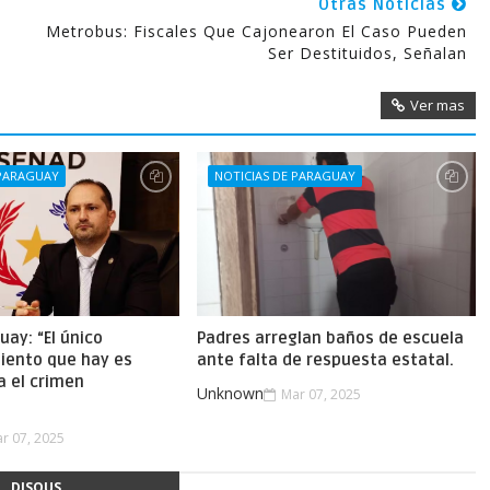
Otras Noticias
Metrobus: Fiscales Que Cajonearon El Caso Pueden
Ser Destituidos, Señalan
Ver mas
 PARAGUAY
NOTICIAS DE PARAGUAY
uay: “El único
Padres arreglan baños de escuela
iento que hay es
ante falta de respuesta estatal.
a el crimen
Unknown
Mar 07, 2025
.
r 07, 2025
DISQUS