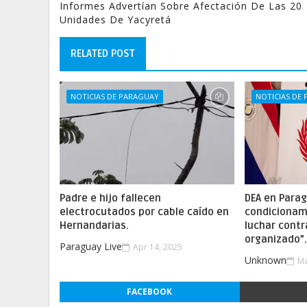
Informes Advertían Sobre Afectación De Las 20
Unidades De Yacyretá
RELATED POST
NOTICIAS DE PARAGUAY
NOTICIAS DE
Padre e hijo fallecen
DEA en Parag
electrocutados por cable caído en
condicionam
Hernandarias.
luchar contr
organizado”
Paraguay Live
Apr 14, 2025
Unknown
Ma
FACEBOOK