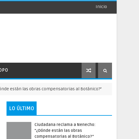
Inicio
OPO
están las obras compensatorias al Botánico?”
NOTICAS DE 
LO ÚLTIMO
Ciudadana reclama a Nenecho:
"¿Dónde están las obras
compensatorias al Botánico?”