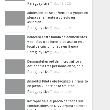
Paraguay Live
May 13, 2025
Adolescentes se enfrentan a golpes en
plena calle frente a colegio en
Asunción
Paraguay Live
May 13, 2025
Balacera entre banda de delincuentes
y policías tras intento de asalto en un
local de criptomoneda en Itapúa
Paraguay Live
May 13, 2025
Desmantelan red de microtráfico y
detienen a tres personas en Sajonia
Paraguay Live
May 13, 2025
¡Insólito! Pileta obstaculizó el tránsito
en pleno Puente de la Amistad
Paraguay Live
May 13, 2025
Petropar baja el precio de todos sus
combustibles en G. 270 “para celebrar