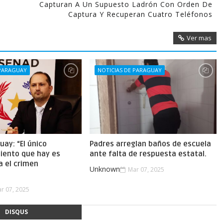
Capturan A Un Supuesto Ladrón Con Orden De
Captura Y Recuperan Cuatro Teléfonos
Ver mas
 PARAGUAY
NOTICIAS DE PARAGUAY
uay: “El único
Padres arreglan baños de escuela
iento que hay es
ante falta de respuesta estatal.
a el crimen
Unknown
Mar 07, 2025
.
r 07, 2025
DISQUS