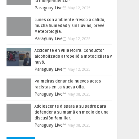
la Independencia”.
Paraguay Live
May 12, 2025
Lunes con ambiente fresco a cálido,
mucha humedad y sin lluvias, prevé
Meteorología.
Paraguay Live
May 12, 2025
Accidente en Villa Morra: Conductor
alcoholizado atropelló a motociclista y
huyó.
Paraguay Live
May 12, 2025
Palmeiras denuncia nuevos actos
racistas en La Nueva Olla.
Paraguay Live
May 08, 2025
Adolescente dispara a su padre para
defender a su mamá en medio de una
discusión familiar.
Paraguay Live
May 08, 2025