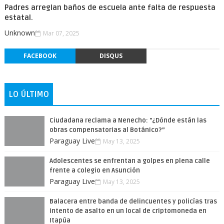
Padres arreglan baños de escuela ante falta de respuesta
estatal.
Unknown
Mar 07, 2025
FACEBOOK
DISQUS
LO ÚLTIMO
Ciudadana reclama a Nenecho: "¿Dónde están las
obras compensatorias al Botánico?”
Paraguay Live
May 13, 2025
Adolescentes se enfrentan a golpes en plena calle
frente a colegio en Asunción
Paraguay Live
May 13, 2025
Balacera entre banda de delincuentes y policías tras
intento de asalto en un local de criptomoneda en
Itapúa