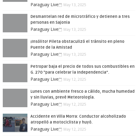
Paraguay Live
May 13, 2025
Desmantelan red de microtráfico y detienen a tres
personas en Sajonia
Paraguay Live
May 13, 2025
¡Insólito! Pileta obstaculizó el tránsito en pleno
Puente de la Amistad
Paraguay Live
May 13, 2025
Petropar baja el precio de todos sus combustibles en
G. 270 “para celebrar la Independencia”.
Paraguay Live
May 12, 2025
Lunes con ambiente fresco a cálido, mucha humedad
y sin lluvias, prevé Meteorología.
Paraguay Live
May 12, 2025
Accidente en Villa Morra: Conductor alcoholizado
atropelló a motociclista y huyó.
Paraguay Live
May 12, 2025