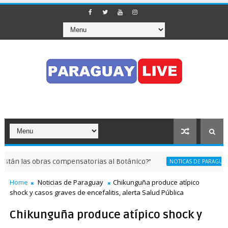
as compensatorias al Botánico?”
Adolescent
NOTICAS DE PARAGUAY
Home
Noticias de Paraguay
Chikunguña produce atípico
shock y casos graves de encefalitis, alerta Salud Pública
Chikunguña produce atípico shock y