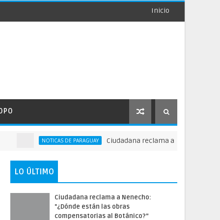
Inicio
OPO
Ciudadana reclama a Nenecho: "¿Dónde está
NOTICAS DE PARAGUAY
LO ÚLTIMO
Ciudadana reclama a Nenecho:
"¿Dónde están las obras
compensatorias al Botánico?”