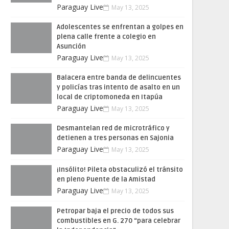
Paraguay Live
May 13, 2025
Adolescentes se enfrentan a golpes en
plena calle frente a colegio en
Asunción
Paraguay Live
May 13, 2025
Balacera entre banda de delincuentes
y policías tras intento de asalto en un
local de criptomoneda en Itapúa
Paraguay Live
May 13, 2025
Desmantelan red de microtráfico y
detienen a tres personas en Sajonia
Paraguay Live
May 13, 2025
¡Insólito! Pileta obstaculizó el tránsito
en pleno Puente de la Amistad
Paraguay Live
May 13, 2025
Petropar baja el precio de todos sus
combustibles en G. 270 “para celebrar