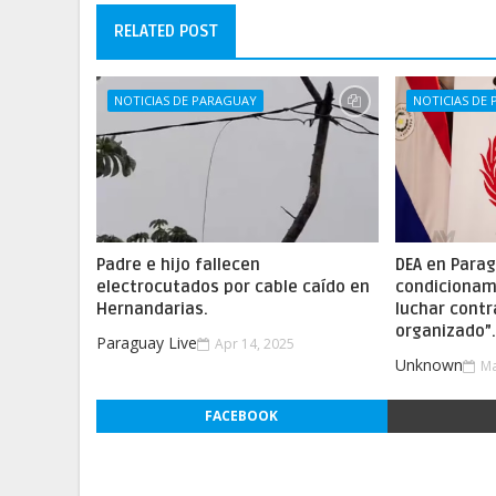
RELATED POST
NOTICIAS DE PARAGUAY
NOTICIAS DE
Padre e hijo fallecen
DEA en Parag
electrocutados por cable caído en
condicionam
Hernandarias.
luchar contr
organizado”
Paraguay Live
Apr 14, 2025
Unknown
Ma
FACEBOOK