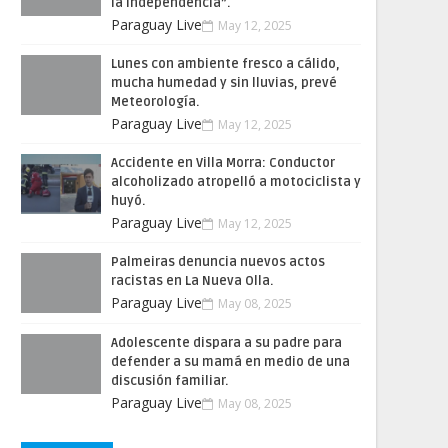
la Independencia”.
Paraguay Live
May 12, 2025
Lunes con ambiente fresco a cálido,
mucha humedad y sin lluvias, prevé
Meteorología.
Paraguay Live
May 12, 2025
Accidente en Villa Morra: Conductor
alcoholizado atropelló a motociclista y
huyó.
Paraguay Live
May 12, 2025
Palmeiras denuncia nuevos actos
racistas en La Nueva Olla.
Paraguay Live
May 08, 2025
Adolescente dispara a su padre para
defender a su mamá en medio de una
discusión familiar.
Paraguay Live
May 08, 2025