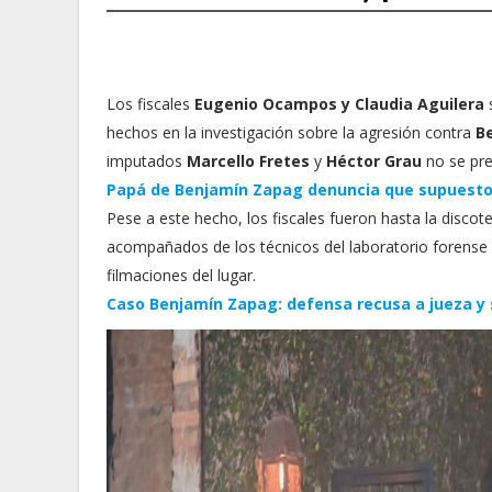
Los fiscales
Eugenio Ocampos y Claudia Aguilera
s
hechos en la investigación sobre la agresión contra
B
imputados
Marcello Fretes
y
Héctor Grau
no se pre
Papá de Benjamín Zapag denuncia que supuesto a
Pese a este hecho, los fiscales fueron hasta la discot
acompañados de los técnicos del laboratorio forense d
filmaciones del lugar.
Caso Benjamín Zapag: defensa recusa a jueza y 