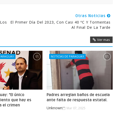
Otras Noticias
 Los
El Primer Día Del 2023, Con Casi 40 ºC Y Tormentas
Al Final De La Tarde
Ver mas
 PARAGUAY
NOTICIAS DE PARAGUAY
uay: “El único
Padres arreglan baños de escuela
iento que hay es
ante falta de respuesta estatal.
a el crimen
Unknown
Mar 07, 2025
.