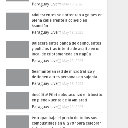
Paraguay Live
May 13, 2025
Adolescentes se enfrentan a golpes en
plena calle frente a colegio en
Asunción
Paraguay Live
May 13, 2025
Balacera entre banda de delincuentes
y policías tras intento de asalto en un
local de criptomoneda en Itapúa
Paraguay Live
May 13, 2025
Desmantelan red de microtráfico y
detienen a tres personas en Sajonia
Paraguay Live
May 13, 2025
¡Insólito! Pileta obstaculizó el tránsito
en pleno Puente de la Amistad
Paraguay Live
May 13, 2025
Petropar baja el precio de todos sus
combustibles en G. 270 “para celebrar