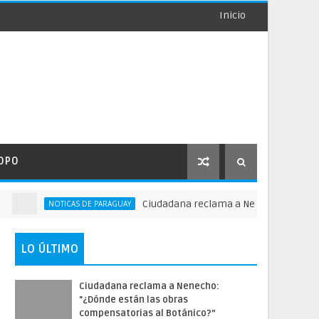
Inicio
OPO
Ciudadana reclama a Nenecho: "¿Dónde están
NOTICAS DE PARAGUAY
LO ÚLTIMO
Ciudadana reclama a Nenecho:
"¿Dónde están las obras
compensatorias al Botánico?”