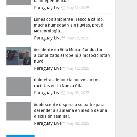
la Independencia”.
Paraguay Live
May 12, 2025
Lunes con ambiente fresco a cálido,
mucha humedad y sin lluvias, prevé
Meteorología.
Paraguay Live
May 12, 2025
Accidente en Villa Morra: Conductor
alcoholizado atropelló a motociclista y
huyó.
Paraguay Live
May 12, 2025
Palmeiras denuncia nuevos actos
racistas en La Nueva Olla.
Paraguay Live
May 08, 2025
Adolescente dispara a su padre para
defender a su mamá en medio de una
discusión familiar.
Paraguay Live
May 08, 2025