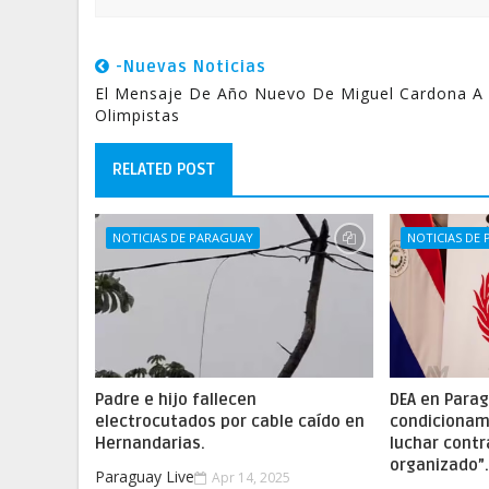
-Nuevas Noticias
El Mensaje De Año Nuevo De Miguel Cardona A
Olimpistas
RELATED POST
NOTICIAS DE PARAGUAY
NOTICIAS DE
Padre e hijo fallecen
DEA en Parag
electrocutados por cable caído en
condicionam
Hernandarias.
luchar contr
organizado”
Paraguay Live
Apr 14, 2025