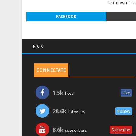
Unknown
Ma
FACEBOOK
INICIO
CONNECTATE
1.5k
Like
likes
28.6k
Follow
followers
8.6k
Subscribe
subscribers