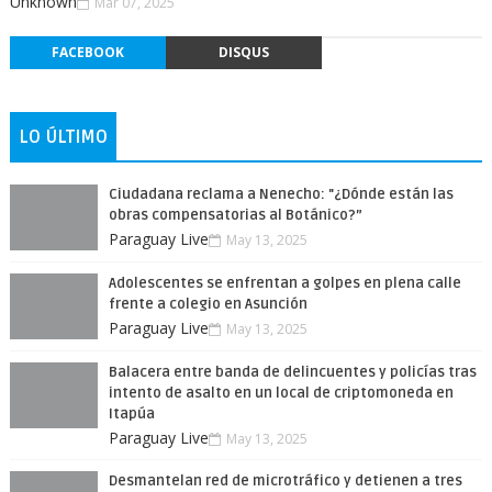
Unknown
Mar 07, 2025
FACEBOOK
DISQUS
LO ÚLTIMO
Ciudadana reclama a Nenecho: "¿Dónde están las
obras compensatorias al Botánico?”
Paraguay Live
May 13, 2025
Adolescentes se enfrentan a golpes en plena calle
frente a colegio en Asunción
Paraguay Live
May 13, 2025
Balacera entre banda de delincuentes y policías tras
intento de asalto en un local de criptomoneda en
Itapúa
Paraguay Live
May 13, 2025
Desmantelan red de microtráfico y detienen a tres