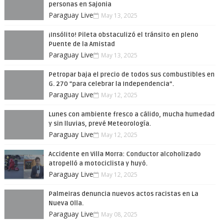
personas en Sajonia
Paraguay Live
May 13, 2025
¡Insólito! Pileta obstaculizó el tránsito en pleno
Puente de la Amistad
Paraguay Live
May 13, 2025
Petropar baja el precio de todos sus combustibles en
G. 270 “para celebrar la Independencia”.
Paraguay Live
May 12, 2025
Lunes con ambiente fresco a cálido, mucha humedad
y sin lluvias, prevé Meteorología.
Paraguay Live
May 12, 2025
Accidente en Villa Morra: Conductor alcoholizado
atropelló a motociclista y huyó.
Paraguay Live
May 12, 2025
Palmeiras denuncia nuevos actos racistas en La
Nueva Olla.
Paraguay Live
May 08, 2025