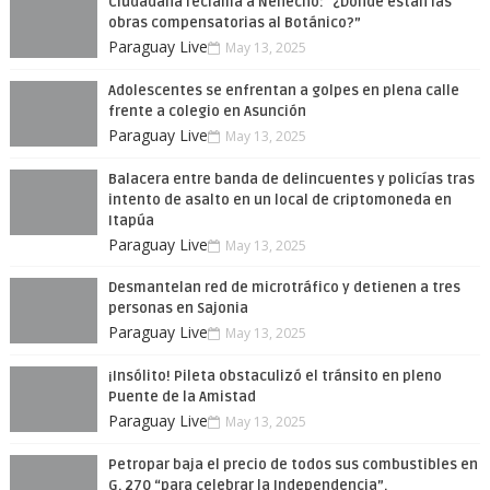
Ciudadana reclama a Nenecho: "¿Dónde están las
obras compensatorias al Botánico?”
Paraguay Live
May 13, 2025
Adolescentes se enfrentan a golpes en plena calle
frente a colegio en Asunción
Paraguay Live
May 13, 2025
Balacera entre banda de delincuentes y policías tras
intento de asalto en un local de criptomoneda en
Itapúa
Paraguay Live
May 13, 2025
Desmantelan red de microtráfico y detienen a tres
personas en Sajonia
Paraguay Live
May 13, 2025
¡Insólito! Pileta obstaculizó el tránsito en pleno
Puente de la Amistad
Paraguay Live
May 13, 2025
Petropar baja el precio de todos sus combustibles en
G. 270 “para celebrar la Independencia”.