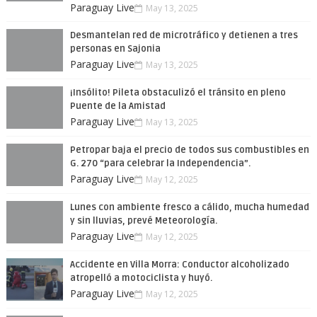
Paraguay Live
May 13, 2025
Desmantelan red de microtráfico y detienen a tres
personas en Sajonia
Paraguay Live
May 13, 2025
¡Insólito! Pileta obstaculizó el tránsito en pleno
Puente de la Amistad
Paraguay Live
May 13, 2025
Petropar baja el precio de todos sus combustibles en
G. 270 “para celebrar la Independencia”.
Paraguay Live
May 12, 2025
Lunes con ambiente fresco a cálido, mucha humedad
y sin lluvias, prevé Meteorología.
Paraguay Live
May 12, 2025
Accidente en Villa Morra: Conductor alcoholizado
atropelló a motociclista y huyó.
Paraguay Live
May 12, 2025