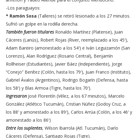
-Los paraguayos:
* Ramón Sosa
(Talleres) se retiró lesionado a los 27 minutos.
Sufrió un golpe en la rodilla derecha.
También fueron titulares
Ronaldo Martínez (Platense), Juan
Cáceres (Lanús), Robert Rojas (River, reemplazado a los 45′),
Adam Bareiro (amonestado a los 54′) e Iván Leguizamón (San
Lorenzo), Alan Rodríguez (Rosario Central), Benjamín
Rollheiser (Estudiantes), Javier Báez (Independiente), Jorge
“Conejo” Benítez (Colón, hasta los 79′), Juan Franco (Instituto),
Gabriel Ávalos (Argentinos), Rodrigo Bogarín (Defensa, hasta
los 58′) y Blas Armoa (Tigre, hasta los 70′).
Ingresaron
José Florentín (Vélez, a los 67 minutos), Marcelo
González (Atlético Tucumán), Cristian Núñez (Godoy Cruz, a
los 88′ y amonestado a los 89′), Carlos Arrúa (Colón, a los 46′ y
amonestado a los 86′)
Entre los suplentes
, Wilson Ibarrola (Atl. Tucumán), Darío
Cáceres (Defensa), Santiago Rojas (Tigre).