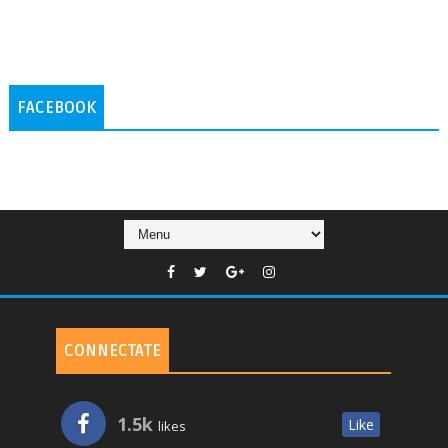
FACEBOOK
CONNECTATE
1.5k
Like
likes