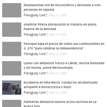
Desmantelan red de microtráfico y detienen a tres
personas en Sajonia
Paraguay Live
May 13, 2025
¡Insólito! Pileta obstaculizó el tránsito en pleno
Puente de la Amistad
Paraguay Live
May 13, 2025
Petropar baja el precio de todos sus combustibles en
G. 270 “para celebrar la Independencia”.
Paraguay Live
May 12, 2025
Lunes con ambiente fresco a cálido, mucha humedad
y sin lluvias, prevé Meteorología.
Paraguay Live
May 12, 2025
Accidente en Villa Morra: Conductor alcoholizado
atropelló a motociclista y huyó.
Paraguay Live
May 12, 2025
Palmeiras denuncia nuevos actos racistas en La
Nueva Olla.