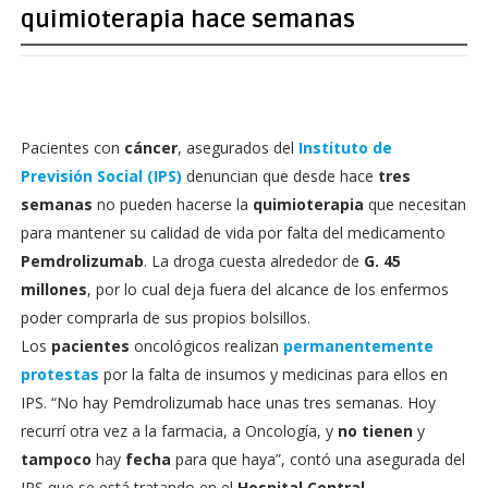
quimioterapia hace semanas
Pacientes con
cáncer
, asegurados del
Instituto de
Previsión Social (IPS)
denuncian que desde hace
tres
semanas
no pueden hacerse la
quimioterapia
que necesitan
para mantener su calidad de vida por falta del medicamento
Pemdrolizumab
. La droga cuesta alrededor de
G. 45
millones
, por lo cual deja fuera del alcance de los enfermos
poder comprarla de sus propios bolsillos.
Los
pacientes
oncológicos realizan
permanentemente
protestas
por la falta de insumos y medicinas para ellos en
IPS. “No hay Pemdrolizumab hace unas tres semanas. Hoy
recurrí otra vez a la farmacia, a Oncología, y
no tienen
y
tampoco
hay
fecha
para que haya”, contó una asegurada del
IPS que se está tratando en el
Hospital Central
.