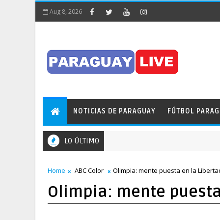
Aug 8, 2026
NOTICIAS DE PARAGUAY
FÚTBOL PARA
LO ÚLTIMO
¡Insólito! Pileta obstaculizó el tránsito en pleno Puente de l
PARAGUAY
Home
ABC Color
Olimpia: mente puesta en la Libert
Olimpia: mente puesta