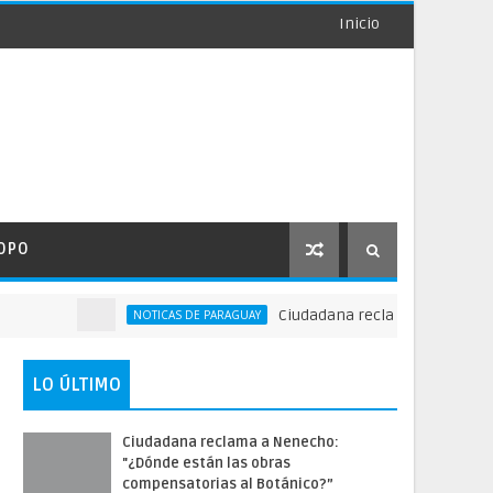
Inicio
OPO
Ciudadana reclama a Nenecho: "¿D
NOTICAS DE PARAGUAY
LO ÚLTIMO
Ciudadana reclama a Nenecho:
"¿Dónde están las obras
compensatorias al Botánico?”