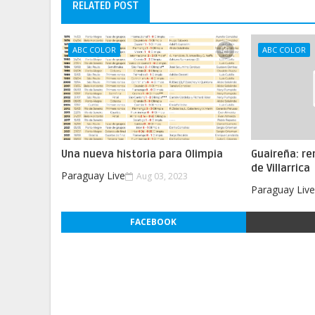
RELATED POST
ABC COLOR
ABC COLOR
Una nueva historia para Olimpia
Guaireña: re
de Villarrica
Paraguay Live
Aug 03, 2023
Paraguay Liv
FACEBOOK