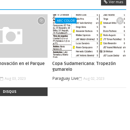
Ver mas
ABC COLOR
novación en el Parque
Copa Sudamericana: Tropezón
gumarelo
e
Paraguay Live
Aug 03, 2023
Aug 02, 2023
DISQUS