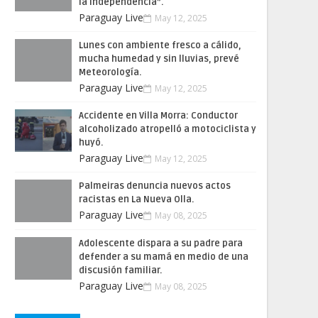
la Independencia”.
Paraguay Live
May 12, 2025
Lunes con ambiente fresco a cálido,
mucha humedad y sin lluvias, prevé
Meteorología.
Paraguay Live
May 12, 2025
Accidente en Villa Morra: Conductor
alcoholizado atropelló a motociclista y
huyó.
Paraguay Live
May 12, 2025
Palmeiras denuncia nuevos actos
racistas en La Nueva Olla.
Paraguay Live
May 08, 2025
Adolescente dispara a su padre para
defender a su mamá en medio de una
discusión familiar.
Paraguay Live
May 08, 2025