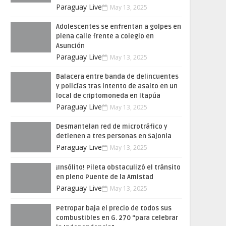
Paraguay Live
May 13, 2025
Adolescentes se enfrentan a golpes en
plena calle frente a colegio en
Asunción
Paraguay Live
May 13, 2025
Balacera entre banda de delincuentes
y policías tras intento de asalto en un
local de criptomoneda en Itapúa
Paraguay Live
May 13, 2025
Desmantelan red de microtráfico y
detienen a tres personas en Sajonia
Paraguay Live
May 13, 2025
¡Insólito! Pileta obstaculizó el tránsito
en pleno Puente de la Amistad
Paraguay Live
May 13, 2025
Petropar baja el precio de todos sus
combustibles en G. 270 “para celebrar