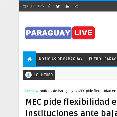
Aug 7, 2026
NOTICIAS DE PARAGUAY
FÚTBOL PARA
LO ÚLTIMO
a obstaculizó el tránsito en pleno Puente de la Amistad
Home
Noticias de Paraguay
MEC pide flexibilidad en
MEC pide flexibilidad 
instituciones ante ba