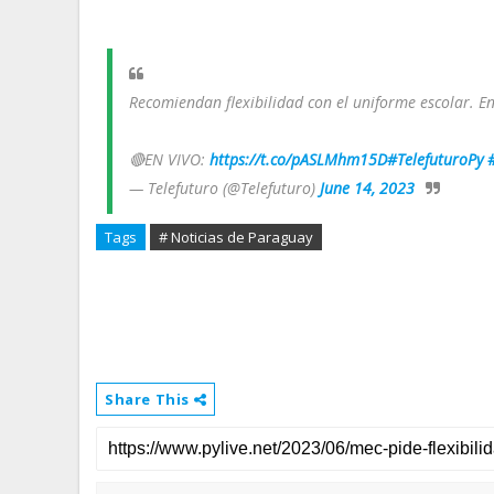
Recomiendan flexibilidad con el uniforme escolar. En
🔴EN VIVO:
https://t.co/pASLMhm15D
#TelefuturoPy
— Telefuturo (@Telefuturo)
June 14, 2023
Tags
# Noticias de Paraguay
Share This