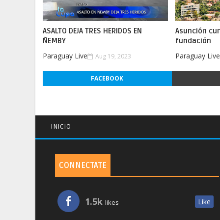
ASALTO DEJA TRES HERIDOS EN
Asunción cu
ÑEMBY
fundación
Paraguay Live
Paraguay Liv
Aug 19, 2023
FACEBOOK
INICIO
CONNECTATE
1.5k
Like
likes