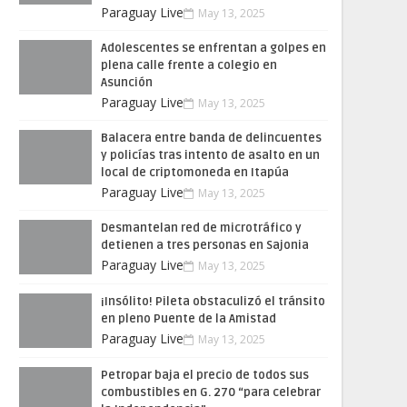
Paraguay Live
May 13, 2025
Adolescentes se enfrentan a golpes en
plena calle frente a colegio en
Asunción
Paraguay Live
May 13, 2025
Balacera entre banda de delincuentes
y policías tras intento de asalto en un
local de criptomoneda en Itapúa
Paraguay Live
May 13, 2025
Desmantelan red de microtráfico y
detienen a tres personas en Sajonia
Paraguay Live
May 13, 2025
¡Insólito! Pileta obstaculizó el tránsito
en pleno Puente de la Amistad
Paraguay Live
May 13, 2025
Petropar baja el precio de todos sus
combustibles en G. 270 “para celebrar