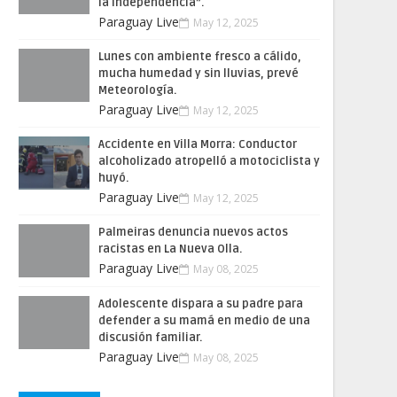
la Independencia”.
Paraguay Live
May 12, 2025
Lunes con ambiente fresco a cálido,
mucha humedad y sin lluvias, prevé
Meteorología.
Paraguay Live
May 12, 2025
Accidente en Villa Morra: Conductor
alcoholizado atropelló a motociclista y
huyó.
Paraguay Live
May 12, 2025
Palmeiras denuncia nuevos actos
racistas en La Nueva Olla.
Paraguay Live
May 08, 2025
Adolescente dispara a su padre para
defender a su mamá en medio de una
discusión familiar.
Paraguay Live
May 08, 2025