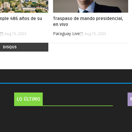
mple 486 años de su
Traspaso de mando presidencial,
en vivo
e
Paraguay Live
Aug 15, 2023
Aug 15, 2023
DISQUS
LO ÚLTIMO