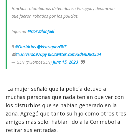
Hinchas colombianos detenidos en Paraguay denuncian
que fueron robados por los policías.
Informa
@CorvalanJoel
🎙️
#ClariArias
@VelazquezGVS
📻
@Universo970py
pic.twitter.com/3dEnDuO5u4
— GEN (@SomosGEN)
June 15, 2023
La mujer señaló que la policía detuvo a
muchas personas que nada tenían que ver con
los disturbios que se habían generado en la
zona. Agregó que tanto su hijo como otros tres
amigos más solo, habían ido a la Conmebol a
retirar sus entradas.