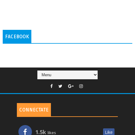
FACEBOOK
CONNECTATE
1.5k
Like
likes