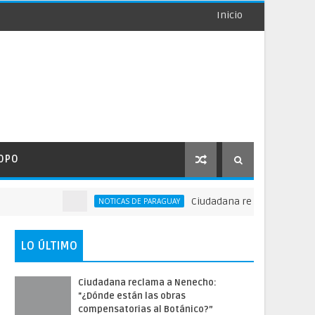
Inicio
OPO
Ciudadana reclama a Nenecho: 
NOTICAS DE PARAGUAY
LO ÚLTIMO
Ciudadana reclama a Nenecho:
"¿Dónde están las obras
compensatorias al Botánico?”