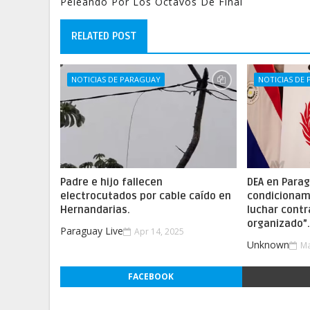
Peleando Por Los Octavos De Final
RELATED POST
NOTICIAS DE PARAGUAY
NOTICIAS DE
Padre e hijo fallecen
DEA en Parag
electrocutados por cable caído en
condicionam
Hernandarias.
luchar contr
organizado”
Paraguay Live
Apr 14, 2025
Unknown
Ma
FACEBOOK