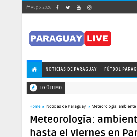
Aug 6, 2026
NOTICIAS DE PARAGUAY
FÚTBOL PARA
LO ÚLTIMO
¡Insólito! Pileta obstaculizó el tránsito en pleno Puente 
DE PARAGUAY
Home
Noticias de Paraguay
Meteorología: ambiente c
Meteorología: ambiente
hasta el viernes en Pa