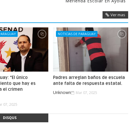
Merienda Escolar En Ayolas
Ver mas
 PARAGUAY
NOTICIAS DE PARAGUAY
uay: “El único
Padres arreglan baños de escuela
iento que hay es
ante falta de respuesta estatal.
a el crimen
Unknown
Mar 07, 2025
.
r 07, 2025
DISQUS