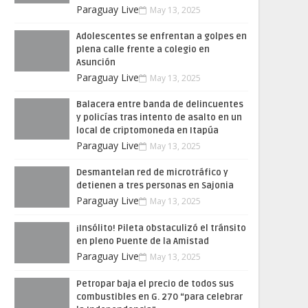
Paraguay Live
May 13, 2025
Adolescentes se enfrentan a golpes en
plena calle frente a colegio en
Asunción
Paraguay Live
May 13, 2025
Balacera entre banda de delincuentes
y policías tras intento de asalto en un
local de criptomoneda en Itapúa
Paraguay Live
May 13, 2025
Desmantelan red de microtráfico y
detienen a tres personas en Sajonia
Paraguay Live
May 13, 2025
¡Insólito! Pileta obstaculizó el tránsito
en pleno Puente de la Amistad
Paraguay Live
May 13, 2025
Petropar baja el precio de todos sus
combustibles en G. 270 “para celebrar