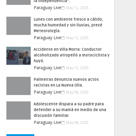
la Independencia”.
Paraguay Live
May 12, 2025
Lunes con ambiente fresco a cálido,
mucha humedad y sin lluvias, prevé
Meteorología.
Paraguay Live
May 12, 2025
Accidente en Villa Morra: Conductor
alcoholizado atropelló a motociclista y
huyó.
Paraguay Live
May 12, 2025
Palmeiras denuncia nuevos actos
racistas en La Nueva Olla.
Paraguay Live
May 08, 2025
Adolescente dispara a su padre para
defender a su mamá en medio de una
discusión familiar.
Paraguay Live
May 08, 2025