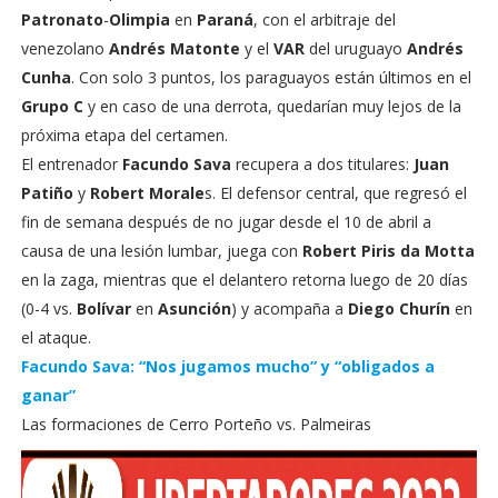
Patronato
-
Olimpia
en
Paraná
, con el arbitraje del
venezolano
Andrés Matonte
y el
VAR
del uruguayo
Andrés
Cunha
. Con solo 3 puntos, los paraguayos están últimos en el
Grupo C
y en caso de una derrota, quedarían muy lejos de la
próxima etapa del certamen.
El entrenador
Facundo Sava
recupera a dos titulares:
Juan
Patiño
y
Robert Morale
s. El defensor central, que regresó el
fin de semana después de no jugar desde el 10 de abril a
causa de una lesión lumbar, juega con
Robert Piris da Motta
en la zaga, mientras que el delantero retorna luego de 20 días
(0-4 vs.
Bolívar
en
Asunción
) y acompaña a
Diego Churín
en
el ataque.
Facundo Sava: “Nos jugamos mucho” y “obligados a
ganar”
Las formaciones de Cerro Porteño vs. Palmeiras