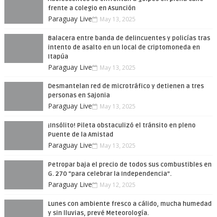
frente a colegio en Asunción
Paraguay Live
May 13, 2025
Balacera entre banda de delincuentes y policías tras
intento de asalto en un local de criptomoneda en
Itapúa
Paraguay Live
May 13, 2025
Desmantelan red de microtráfico y detienen a tres
personas en Sajonia
Paraguay Live
May 13, 2025
¡Insólito! Pileta obstaculizó el tránsito en pleno
Puente de la Amistad
Paraguay Live
May 13, 2025
Petropar baja el precio de todos sus combustibles en
G. 270 “para celebrar la Independencia”.
Paraguay Live
May 12, 2025
Lunes con ambiente fresco a cálido, mucha humedad
y sin lluvias, prevé Meteorología.