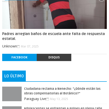
Padres arreglan baños de escuela ante falta de respuesta
estatal.
Unknown
Mar 07, 2025
FACEBOOK
DISQUS
LO ÚLTIMO
Ciudadana reclama a Nenecho: "¿Dónde están las
obras compensatorias al Botánico?”
Paraguay Live
May 13, 2025
Adolescentes se enfrentan a golpes en plena calle