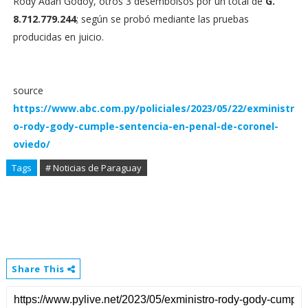
Rody Adán Godoy, otros 3 desembolsos por un total de
G.
8.712.779.244
; según se probó mediante las pruebas
producidas en juicio.
source
https://www.abc.com.py/policiales/2023/05/22/exministr
o-rody-gody-cumple-sentencia-en-penal-de-coronel-
oviedo/
Tags
# Noticias de Paraguay
Share This