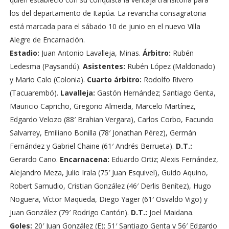
los del departamento de Itapúa. La revancha consagratoria
está marcada para el sábado 10 de junio en el nuevo Villa
Alegre de Encarnación.
Estadio:
Juan Antonio Lavalleja, Minas.
Árbitro:
Rubén
Ledesma (Paysandú).
Asistentes:
Rubén López (Maldonado)
y Mario Calo (Colonia).
Cuarto árbitro:
Rodolfo Rivero
(Tacuarembó).
Lavalleja:
Gastón Hernández; Santiago Genta,
Mauricio Capricho, Gregorio Almeida, Marcelo Martínez,
Edgardo Velozo (88′ Brahian Vergara), Carlos Corbo, Facundo
Salvarrey, Emiliano Bonilla (78′ Jonathan Pérez), Germán
Fernández y Gabriel Chaine (61′ Andrés Berrueta).
D.T.:
Gerardo Cano.
Encarnacena:
Eduardo Ortiz; Alexis Fernández,
Alejandro Meza, Julio Irala (75′ Juan Esquivel), Guido Aquino,
Robert Samudio, Cristian González (46′ Derlis Benítez), Hugo
Noguera, Víctor Maqueda, Diego Yager (61′ Osvaldo Vigo) y
Juan González (79′ Rodrigo Cantón).
D.T.:
Joel Maidana.
Goles:
20′ Juan González (E); 51′ Santiago Genta y 56′ Edgardo