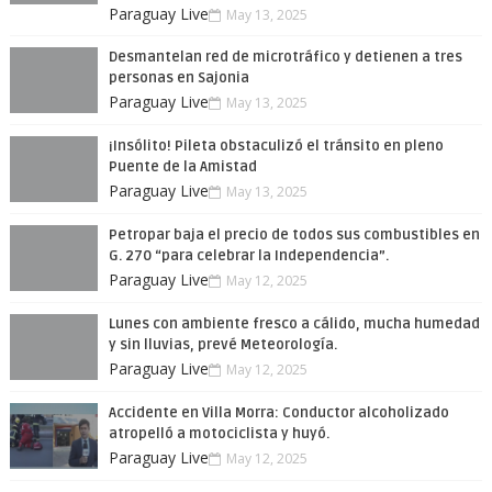
Paraguay Live
May 13, 2025
Desmantelan red de microtráfico y detienen a tres
personas en Sajonia
Paraguay Live
May 13, 2025
¡Insólito! Pileta obstaculizó el tránsito en pleno
Puente de la Amistad
Paraguay Live
May 13, 2025
Petropar baja el precio de todos sus combustibles en
G. 270 “para celebrar la Independencia”.
Paraguay Live
May 12, 2025
Lunes con ambiente fresco a cálido, mucha humedad
y sin lluvias, prevé Meteorología.
Paraguay Live
May 12, 2025
Accidente en Villa Morra: Conductor alcoholizado
atropelló a motociclista y huyó.
Paraguay Live
May 12, 2025