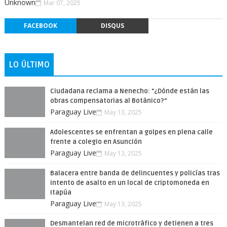
Unknown
Mar 07, 2025
FACEBOOK
DISQUS
LO ÚLTIMO
Ciudadana reclama a Nenecho: "¿Dónde están las
obras compensatorias al Botánico?”
Paraguay Live
May 13, 2025
Adolescentes se enfrentan a golpes en plena calle
frente a colegio en Asunción
Paraguay Live
May 13, 2025
Balacera entre banda de delincuentes y policías tras
intento de asalto en un local de criptomoneda en
Itapúa
Paraguay Live
May 13, 2025
Desmantelan red de microtráfico y detienen a tres