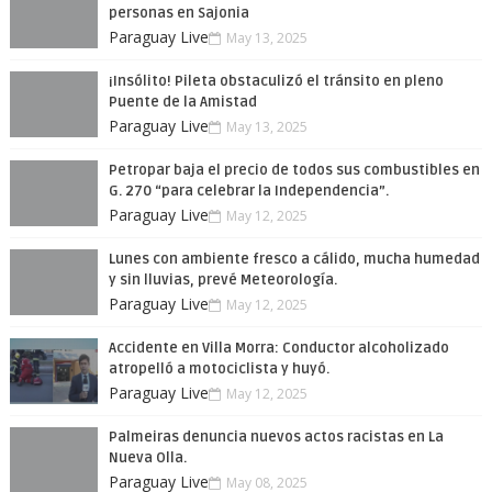
personas en Sajonia
Paraguay Live
May 13, 2025
¡Insólito! Pileta obstaculizó el tránsito en pleno
Puente de la Amistad
Paraguay Live
May 13, 2025
Petropar baja el precio de todos sus combustibles en
G. 270 “para celebrar la Independencia”.
Paraguay Live
May 12, 2025
Lunes con ambiente fresco a cálido, mucha humedad
y sin lluvias, prevé Meteorología.
Paraguay Live
May 12, 2025
Accidente en Villa Morra: Conductor alcoholizado
atropelló a motociclista y huyó.
Paraguay Live
May 12, 2025
Palmeiras denuncia nuevos actos racistas en La
Nueva Olla.
Paraguay Live
May 08, 2025