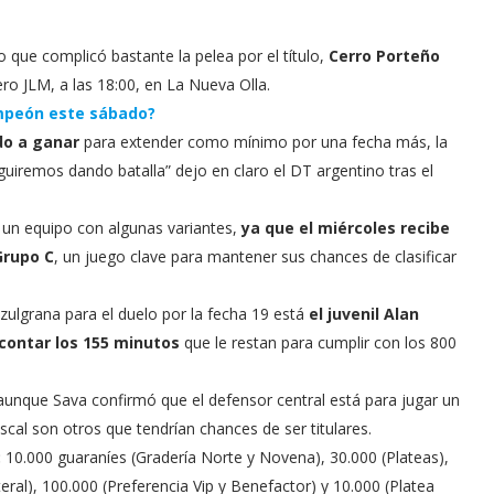
que complicó bastante la pelea por el título,
Cerro Porteño
ro JLM, a las 18:00, en La Nueva Olla.
ampeón este sábado?
do a ganar
para extender como mínimo por una fecha más, la
guiremos dando batalla” dejo en claro el DT argentino tras el
a un equipo con algunas variantes,
ya que el miércoles recibe
Grupo C
, un juego clave para mantener sus chances de clasificar
zulgrana para el duelo por la fecha 19 está
el juvenil Alan
scontar los 155 minutos
que le restan para cumplir con los 800
 aunque Sava confirmó que el defensor central está para jugar un
al son otros que tendrían chances de ser titulares.
:
10.000 guaraníes (Gradería Norte y Novena), 30.000 (Plateas),
teral), 100.000 (Preferencia Vip y Benefactor) y 10.000 (Platea