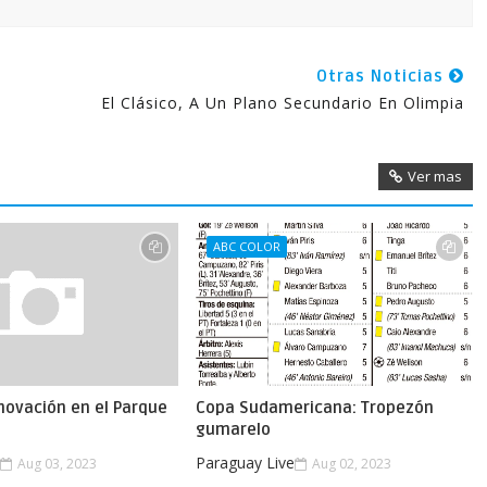
Otras Noticias
El Clásico, A Un Plano Secundario En Olimpia
Ver mas
ABC COLOR
novación en el Parque
Copa Sudamericana: Tropezón
gumarelo
e
Paraguay Live
Aug 03, 2023
Aug 02, 2023