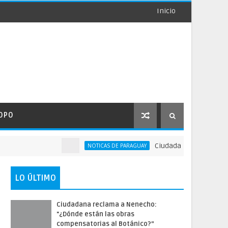
Inicio
OPO
Ciudadana reclama a Nenec
NOTICAS DE PARAGUAY
LO ÚLTIMO
Ciudadana reclama a Nenecho:
"¿Dónde están las obras
compensatorias al Botánico?”