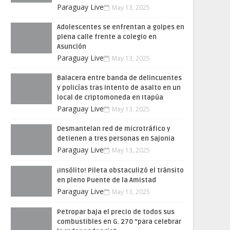
Paraguay Live
May 13, 2025
Adolescentes se enfrentan a golpes en
plena calle frente a colegio en
Asunción
Paraguay Live
May 13, 2025
Balacera entre banda de delincuentes
y policías tras intento de asalto en un
local de criptomoneda en Itapúa
Paraguay Live
May 13, 2025
Desmantelan red de microtráfico y
detienen a tres personas en Sajonia
Paraguay Live
May 13, 2025
¡Insólito! Pileta obstaculizó el tránsito
en pleno Puente de la Amistad
Paraguay Live
May 13, 2025
Petropar baja el precio de todos sus
combustibles en G. 270 “para celebrar