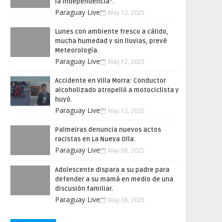
la Independencia”.
Paraguay Live
May 12, 2025
Lunes con ambiente fresco a cálido,
mucha humedad y sin lluvias, prevé
Meteorología.
Paraguay Live
May 12, 2025
Accidente en Villa Morra: Conductor
alcoholizado atropelló a motociclista y
huyó.
Paraguay Live
May 12, 2025
Palmeiras denuncia nuevos actos
racistas en La Nueva Olla.
Paraguay Live
May 08, 2025
Adolescente dispara a su padre para
defender a su mamá en medio de una
discusión familiar.
Paraguay Live
May 08, 2025