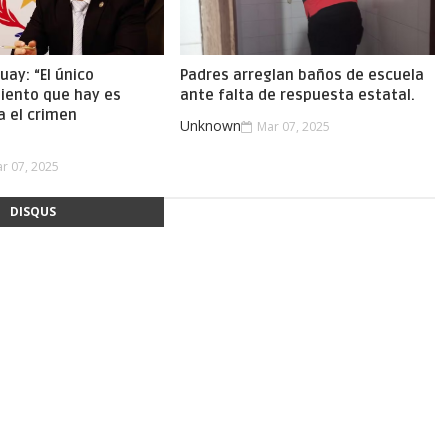
uay: “El único
Padres arreglan baños de escuela
iento que hay es
ante falta de respuesta estatal.
a el crimen
Unknown
Mar 07, 2025
.
r 07, 2025
DISQUS