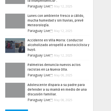
la Independencia”.
Paraguay Live
May 12, 2025
Lunes con ambiente fresco a cálido,
mucha humedad y sin lluvias, prevé
Meteorología.
Paraguay Live
May 12, 2025
Accidente en Villa Morra: Conductor
alcoholizado atropelló a motociclista y
huyó.
Paraguay Live
May 12, 2025
Palmeiras denuncia nuevos actos
racistas en La Nueva Olla.
Paraguay Live
May 08, 2025
Adolescente dispara a su padre para
defender a su mamá en medio de una
discusión familiar.
Paraguay Live
May 08, 2025