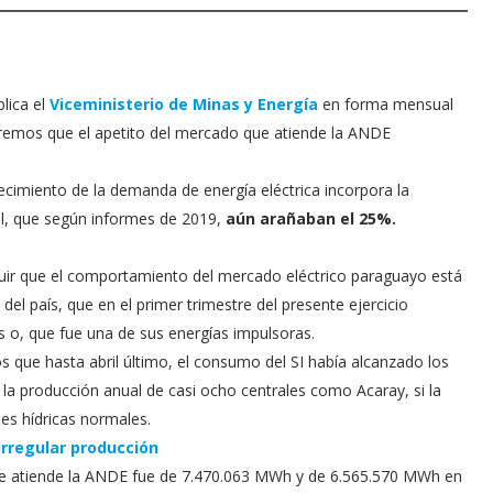
blica el
Viceministerio de Minas y Energía
en forma mensual
remos que el apetito del mercado que atiende la ANDE
ecimiento de la demanda de energía eléctrica incorpora la
tal, que según informes de 2019,
aún arañaban el 25%.
luir que el comportamiento del mercado eléctrico paraguayo está
el país, que en el primer trimestre del presente ejercicio
es o, que fue una de sus energías impulsoras.
 que hasta abril último, el consumo del SI había alcanzado los
a la producción anual de casi ocho centrales como Acaray, si la
es hídricas normales.
irregular producción
ue atiende la ANDE fue de 7.470.063 MWh y de 6.565.570 MWh en