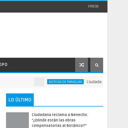
Inicio
OPO
Ciudadana reclama a Nenec
NOTICAS DE PARAGUAY
LO ÚLTIMO
Ciudadana reclama a Nenecho:
"¿Dónde están las obras
compensatorias al Botánico?”