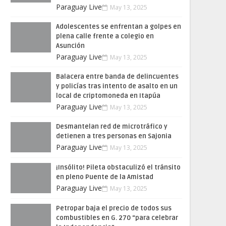
Paraguay Live
May 13, 2025
Adolescentes se enfrentan a golpes en
plena calle frente a colegio en
Asunción
Paraguay Live
May 13, 2025
Balacera entre banda de delincuentes
y policías tras intento de asalto en un
local de criptomoneda en Itapúa
Paraguay Live
May 13, 2025
Desmantelan red de microtráfico y
detienen a tres personas en Sajonia
Paraguay Live
May 13, 2025
¡Insólito! Pileta obstaculizó el tránsito
en pleno Puente de la Amistad
Paraguay Live
May 13, 2025
Petropar baja el precio de todos sus
combustibles en G. 270 “para celebrar