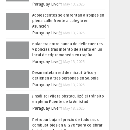
Paraguay Live
May 13, 2025
Adolescentes se enfrentan a golpes en
plena calle frente a colegio en
Asunción
Paraguay Live
May 13, 2025
Balacera entre banda de delincuentes
y policías tras intento de asalto en un
local de criptomoneda en Itapúa
Paraguay Live
May 13, 2025
Desmantelan red de microtráfico y
detienen a tres personas en Sajonia
Paraguay Live
May 13, 2025
¡Insólito! Pileta obstaculizó el tránsito
en pleno Puente de la Amistad
Paraguay Live
May 13, 2025
Petropar baja el precio de todos sus
combustibles en G. 270 “para celebrar