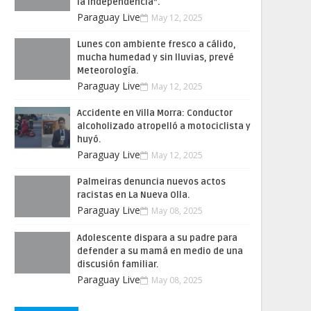
la Independencia”.
Paraguay Live
May 12, 2025
Lunes con ambiente fresco a cálido,
mucha humedad y sin lluvias, prevé
Meteorología.
Paraguay Live
May 12, 2025
Accidente en Villa Morra: Conductor
alcoholizado atropelló a motociclista y
huyó.
Paraguay Live
May 12, 2025
Palmeiras denuncia nuevos actos
racistas en La Nueva Olla.
Paraguay Live
May 08, 2025
Adolescente dispara a su padre para
defender a su mamá en medio de una
discusión familiar.
Paraguay Live
May 08, 2025