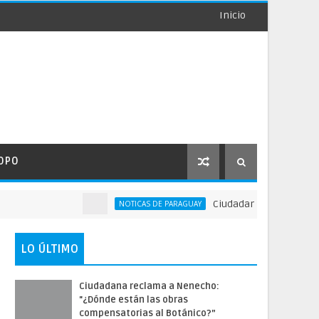
Inicio
OPO
Ciudadana reclama a Nenec
NOTICAS DE PARAGUAY
LO ÚLTIMO
Ciudadana reclama a Nenecho:
"¿Dónde están las obras
compensatorias al Botánico?”