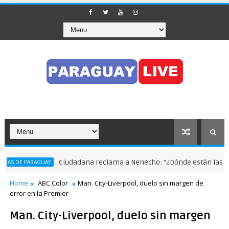
Ciudadana reclama a Nenecho: "¿Dónde están las obra
S DE PARAGUAY
Home
ABC Color
Man. City-Liverpool, duelo sin margen de
error en la Premier
Man. City-Liverpool, duelo sin margen