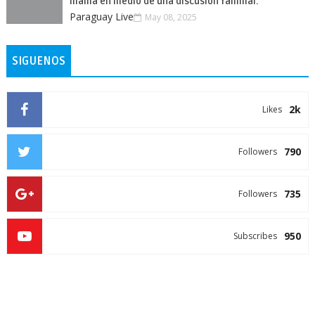
mamá en medio de una discusión familiar.
Paraguay Live
May 08, 2025
SIGUENOS
2k
Likes
790
Followers
735
Followers
950
Subscribes