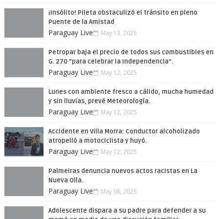
¡Insólito! Pileta obstaculizó el tránsito en pleno
Puente de la Amistad
Paraguay Live
May 13, 2025
Petropar baja el precio de todos sus combustibles en
G. 270 “para celebrar la Independencia”.
Paraguay Live
May 12, 2025
Lunes con ambiente fresco a cálido, mucha humedad
y sin lluvias, prevé Meteorología.
Paraguay Live
May 12, 2025
Accidente en Villa Morra: Conductor alcoholizado
atropelló a motociclista y huyó.
Paraguay Live
May 12, 2025
Palmeiras denuncia nuevos actos racistas en La
Nueva Olla.
Paraguay Live
May 08, 2025
Adolescente dispara a su padre para defender a su