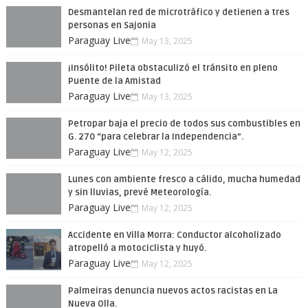
Desmantelan red de microtráfico y detienen a tres
personas en Sajonia
Paraguay Live
May 13, 2025
¡Insólito! Pileta obstaculizó el tránsito en pleno
Puente de la Amistad
Paraguay Live
May 13, 2025
Petropar baja el precio de todos sus combustibles en
G. 270 “para celebrar la Independencia”.
Paraguay Live
May 12, 2025
Lunes con ambiente fresco a cálido, mucha humedad
y sin lluvias, prevé Meteorología.
Paraguay Live
May 12, 2025
Accidente en Villa Morra: Conductor alcoholizado
atropelló a motociclista y huyó.
Paraguay Live
May 12, 2025
Palmeiras denuncia nuevos actos racistas en La
Nueva Olla.