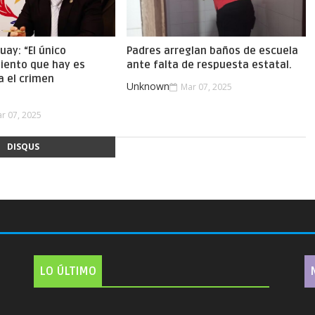
uay: “El único
Padres arreglan baños de escuela
iento que hay es
ante falta de respuesta estatal.
a el crimen
Unknown
Mar 07, 2025
.
r 07, 2025
DISQUS
LO ÚLTIMO