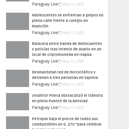
Paraguay Live
May 13, 2025
Adolescentes se enfrentan a golpes en
plena calle frente a colegio en
Asunción
Paraguay Live
May 13, 2025
Balacera entre banda de delincuentes
y policías tras intento de asalto en un
local de criptomoneda en Itapúa
Paraguay Live
May 13, 2025
Desmantelan red de microtráfico y
detienen a tres personas en Sajonia
Paraguay Live
May 13, 2025
¡Insólito! Pileta obstaculizó el tránsito
en pleno Puente de la Amistad
Paraguay Live
May 13, 2025
Petropar baja el precio de todos sus
combustibles en G. 270 “para celebrar