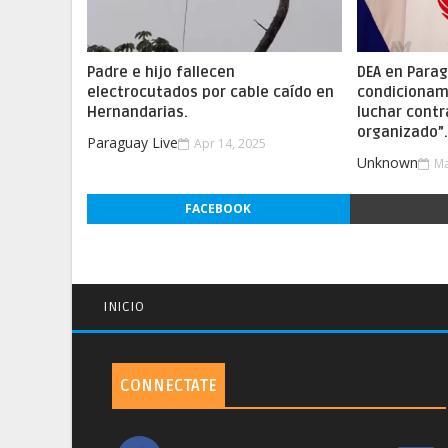
Padre e hijo fallecen
DEA en Parag
electrocutados por cable caído en
condicionam
Hernandarias.
luchar contr
organizado”
Paraguay Live
Apr 14, 2025
Unknown
Ma
FACEBOOK
INICIO
CONNECTATE