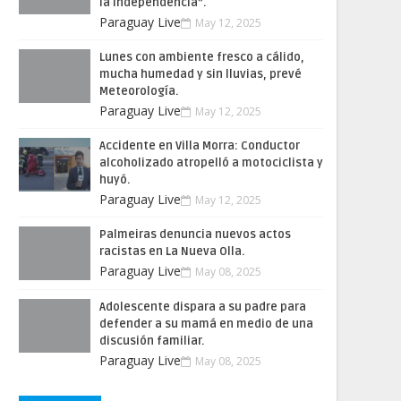
la Independencia”.
Paraguay Live
May 12, 2025
Lunes con ambiente fresco a cálido,
mucha humedad y sin lluvias, prevé
Meteorología.
Paraguay Live
May 12, 2025
Accidente en Villa Morra: Conductor
alcoholizado atropelló a motociclista y
huyó.
Paraguay Live
May 12, 2025
Palmeiras denuncia nuevos actos
racistas en La Nueva Olla.
Paraguay Live
May 08, 2025
Adolescente dispara a su padre para
defender a su mamá en medio de una
discusión familiar.
Paraguay Live
May 08, 2025