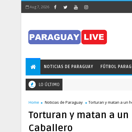
Aug 7, 2026
NOTICIAS DE PARAGUAY
FÚTBOL PARA
LO ÚLTIMO
¡Insólito! Pileta obstaculizó el tránsito en pleno Puen
AS DE PARAGUAY
Home
Noticias de Paraguay
Torturan y matan a un 
Torturan y matan a un
Caballero