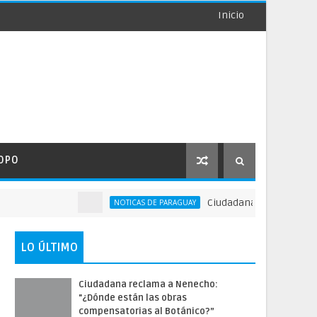
Inicio
OPO
Ciudadana reclama a Nenecho
NOTICAS DE PARAGUAY
LO ÚLTIMO
Ciudadana reclama a Nenecho:
"¿Dónde están las obras
compensatorias al Botánico?”