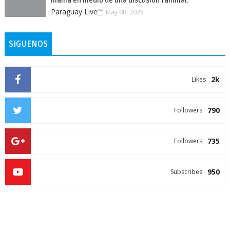
mamá en medio de una discusión familiar.
Paraguay Live
May 08, 2025
SIGUENOS
2k
Likes
790
Followers
735
Followers
950
Subscribes