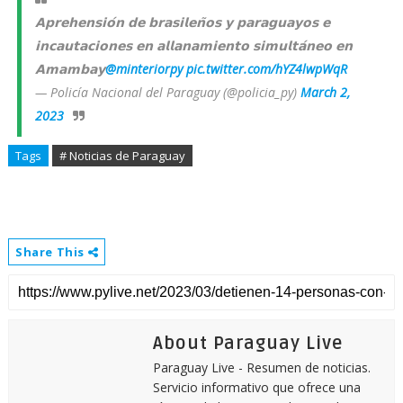
𝗔𝗽𝗿𝗲𝗵𝗲𝗻𝘀𝗶𝗼́𝗻 𝗱𝗲 𝗯𝗿𝗮𝘀𝗶𝗹𝗲𝗻̃𝗼𝘀 𝘆 𝗽𝗮𝗿𝗮𝗴𝘂𝗮𝘆𝗼𝘀 𝗲
𝗶𝗻𝗰𝗮𝘂𝘁𝗮𝗰𝗶𝗼𝗻𝗲𝘀 𝗲𝗻 𝗮𝗹𝗹𝗮𝗻𝗮𝗺𝗶𝗲𝗻𝘁𝗼 𝘀𝗶𝗺𝘂𝗹𝘁𝗮́𝗻𝗲𝗼 𝗲𝗻
𝗔𝗺𝗮𝗺𝗯𝗮𝘆
@minteriorpy
pic.twitter.com/hYZ4lwpWqR
— Policía Nacional del Paraguay (@policia_py)
March 2,
2023
Tags
# Noticias de Paraguay
Share This
About Paraguay Live
Paraguay Live - Resumen de noticias.
Servicio informativo que ofrece una