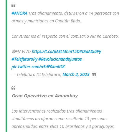
#AHORA
Tras allanamiento, detuvieron a 14 personas con
armas y municiones en Capitán Bado.
Conversamos al respecto con el comisario Nimio Cardozo.
🔴EN VIVO
https://t.co/pASLMhm15D
#DiaADiaPy
#TelefuturoPy
#RevolucionandoJuntos
pic.twitter.com/a5dF0kmKSK
— Telefuturo (@Telefuturo)
March 2, 2023
𝗚𝗿𝗮𝗻 𝗢𝗽𝗲𝗿𝗮𝘁𝗶𝘃𝗼 𝗲𝗻 𝗔𝗺𝗮𝗺𝗯𝗮𝘆
Las Intervenciones realizadas tras allanamientos
simultáneos arrojaron como resultado 13 personas
aprehendidas, entre ellas 10 brasileños y 3 paraguayos,