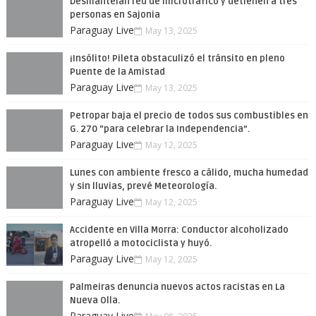
Desmantelan red de microtráfico y detienen a tres
personas en Sajonia
Paraguay Live
May 13, 2025
¡Insólito! Pileta obstaculizó el tránsito en pleno
Puente de la Amistad
Paraguay Live
May 13, 2025
Petropar baja el precio de todos sus combustibles en
G. 270 “para celebrar la Independencia”.
Paraguay Live
May 12, 2025
Lunes con ambiente fresco a cálido, mucha humedad
y sin lluvias, prevé Meteorología.
Paraguay Live
May 12, 2025
Accidente en Villa Morra: Conductor alcoholizado
atropelló a motociclista y huyó.
Paraguay Live
May 12, 2025
Palmeiras denuncia nuevos actos racistas en La
Nueva Olla.
Paraguay Live