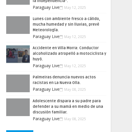
la Independencia”.
Paraguay Live
May 12, 2025
Lunes con ambiente fresco a cálido,
mucha humedad y sin lluvias, prevé
Meteorología.
Paraguay Live
May 12, 2025
Accidente en Villa Morra: Conductor
alcoholizado atropelló a motociclista y
huyó.
Paraguay Live
May 12, 2025
Palmeiras denuncia nuevos actos
racistas en La Nueva Olla.
Paraguay Live
May 08, 2025
Adolescente dispara a su padre para
defender a su mamá en medio de una
discusión familiar.
Paraguay Live
May 08, 2025