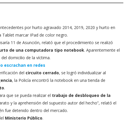
ntecedentes por hurto agravado 2014, 2019, 2020 y hurto en
a Tablet marcar IPad de color negro.
misaría 11 de Asunción, relató que el procedimiento se realizó
hurto de una computadora tipo notebook
. Aparentemente el
el domicilio de la víctima.
 lo escrachan en redes
erificación del
circuito cerrado
, se logró individualizar al
gencia
, la Policía encontró la notebook en una tienda de
to
.
para que se pueda realizar el
trabajo de desbloqueo de la
parato y la aprehensión del supuesto autor del hecho”, relató el
én fue detenido dentro del mercado.
del
Ministerio Público
.