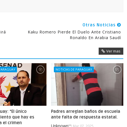
Otras Noticias
irá
Kaku Romero Pierde El Duelo Ante Cristiano
Ronaldo En Arabia Saudí
Ver mas
 PARAGUAY
NOTICIAS DE PARAGUAY
uay: “El único
Padres arreglan baños de escuela
iento que hay es
ante falta de respuesta estatal.
a el crimen
Unknown
Mar 07, 2025