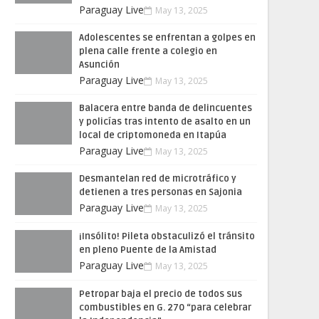
Paraguay Live
May 13, 2025
Adolescentes se enfrentan a golpes en
plena calle frente a colegio en
Asunción
Paraguay Live
May 13, 2025
Balacera entre banda de delincuentes
y policías tras intento de asalto en un
local de criptomoneda en Itapúa
Paraguay Live
May 13, 2025
Desmantelan red de microtráfico y
detienen a tres personas en Sajonia
Paraguay Live
May 13, 2025
¡Insólito! Pileta obstaculizó el tránsito
en pleno Puente de la Amistad
Paraguay Live
May 13, 2025
Petropar baja el precio de todos sus
combustibles en G. 270 “para celebrar