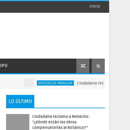
Inicio
OPO
Ciudadana reclama a Nenecho: "¿
NOTICAS DE PARAGUAY
LO ÚLTIMO
Ciudadana reclama a Nenecho:
"¿Dónde están las obras
compensatorias al Botánico?”