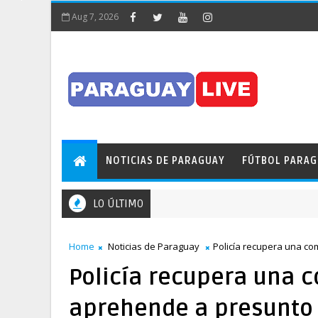
Aug 7, 2026
NOTICIAS DE PARAGUAY
FÚTBOL PARA
LO ÚLTIMO
¡Insólito! Pileta obstaculizó el tránsito en pleno Puente d
E PARAGUAY
Home
Noticias de Paraguay
Policía recupera una c
Policía recupera una 
aprehende a presunto 