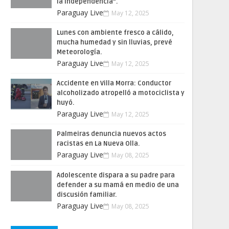
la Independencia”.
Paraguay Live
May 12, 2025
Lunes con ambiente fresco a cálido,
mucha humedad y sin lluvias, prevé
Meteorología.
Paraguay Live
May 12, 2025
Accidente en Villa Morra: Conductor
alcoholizado atropelló a motociclista y
huyó.
Paraguay Live
May 12, 2025
Palmeiras denuncia nuevos actos
racistas en La Nueva Olla.
Paraguay Live
May 08, 2025
Adolescente dispara a su padre para
defender a su mamá en medio de una
discusión familiar.
Paraguay Live
May 08, 2025