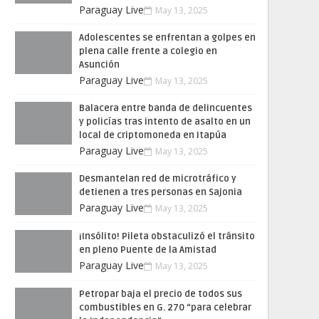
Paraguay Live
May 13, 2025
Adolescentes se enfrentan a golpes en
plena calle frente a colegio en
Asunción
Paraguay Live
May 13, 2025
Balacera entre banda de delincuentes
y policías tras intento de asalto en un
local de criptomoneda en Itapúa
Paraguay Live
May 13, 2025
Desmantelan red de microtráfico y
detienen a tres personas en Sajonia
Paraguay Live
May 13, 2025
¡Insólito! Pileta obstaculizó el tránsito
en pleno Puente de la Amistad
Paraguay Live
May 13, 2025
Petropar baja el precio de todos sus
combustibles en G. 270 “para celebrar