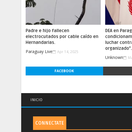
Padre e hijo fallecen
DEA en Parag
electrocutados por cable caído en
condicionam
Hernandarias.
luchar contr
organizado”
Paraguay Live
Apr 14, 2025
Unknown
Ma
FACEBOOK
INICIO
CONNECTATE