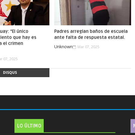
uay: “El único
Padres arreglan baños de escuela
iento que hay es
ante falta de respuesta estatal.
a el crimen
Unknown
Mar 07, 2025
.
r 07, 2025
DISQUS
LO ÚLTIMO