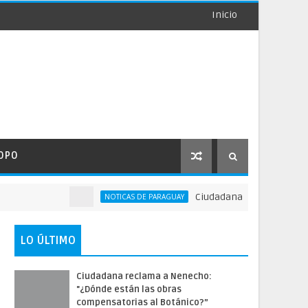
Inicio
OPO
Ciudadana reclama a Nenecho: 
NOTICAS DE PARAGUAY
LO ÚLTIMO
Ciudadana reclama a Nenecho:
"¿Dónde están las obras
compensatorias al Botánico?”