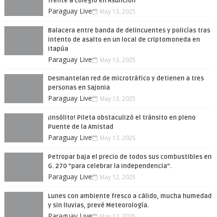
frente a colegio en Asunción
Paraguay Live
May 13, 2025
Balacera entre banda de delincuentes y policías tras
intento de asalto en un local de criptomoneda en
Itapúa
Paraguay Live
May 13, 2025
Desmantelan red de microtráfico y detienen a tres
personas en Sajonia
Paraguay Live
May 13, 2025
¡Insólito! Pileta obstaculizó el tránsito en pleno
Puente de la Amistad
Paraguay Live
May 13, 2025
Petropar baja el precio de todos sus combustibles en
G. 270 “para celebrar la Independencia”.
Paraguay Live
May 12, 2025
Lunes con ambiente fresco a cálido, mucha humedad
y sin lluvias, prevé Meteorología.
Paraguay Live
May 12, 2025