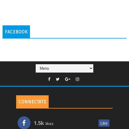
FACEBOOK
CONNECTATE
1.5k
Like
likes