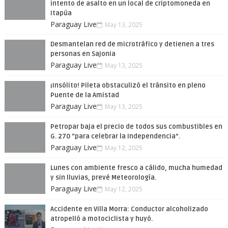
intento de asalto en un local de criptomoneda en
Itapúa
Paraguay Live
May 13, 2025
Desmantelan red de microtráfico y detienen a tres
personas en Sajonia
Paraguay Live
May 13, 2025
¡Insólito! Pileta obstaculizó el tránsito en pleno
Puente de la Amistad
Paraguay Live
May 13, 2025
Petropar baja el precio de todos sus combustibles en
G. 270 “para celebrar la Independencia”.
Paraguay Live
May 12, 2025
Lunes con ambiente fresco a cálido, mucha humedad
y sin lluvias, prevé Meteorología.
Paraguay Live
May 12, 2025
Accidente en Villa Morra: Conductor alcoholizado
atropelló a motociclista y huyó.