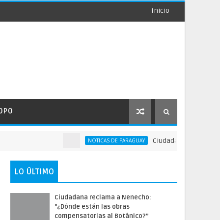
Inicio
OPO
Ciudadana reclama a Nenecho
NOTICAS DE PARAGUAY
LO ÚLTIMO
Ciudadana reclama a Nenecho:
"¿Dónde están las obras
compensatorias al Botánico?”