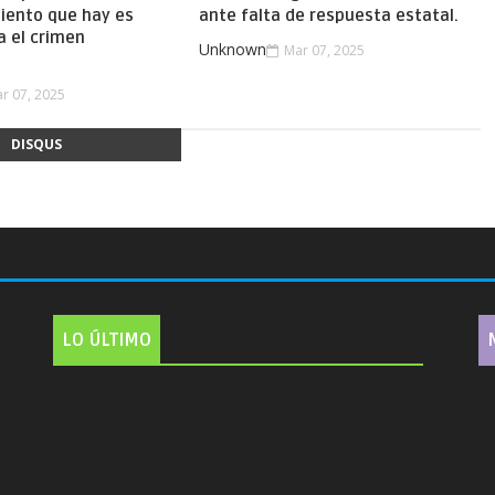
iento que hay es
ante falta de respuesta estatal.
a el crimen
Unknown
Mar 07, 2025
.
r 07, 2025
DISQUS
LO ÚLTIMO