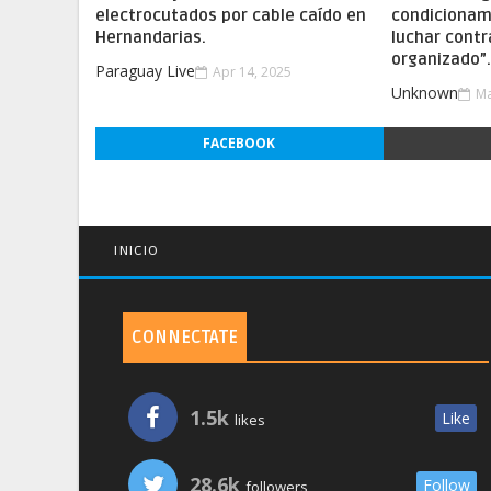
electrocutados por cable caído en
condicionam
Hernandarias.
luchar contr
organizado”
Paraguay Live
Apr 14, 2025
Unknown
Ma
FACEBOOK
INICIO
CONNECTATE
1.5k
Like
likes
28.6k
Follow
followers