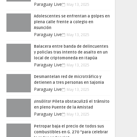
Paraguay Live
May 13, 2025
Adolescentes se enfrentan a golpes en
plena calle frente a colegio en
Asunción
Paraguay Live
May 13, 2025
Balacera entre banda de delincuentes
y policías tras intento de asalto en un
local de criptomoneda en Itapúa
Paraguay Live
May 13, 2025
Desmantelan red de microtráfico y
detienen a tres personas en Sajonia
Paraguay Live
May 13, 2025
¡Insólito! Pileta obstaculizó el tránsito
en pleno Puente de la Amistad
Paraguay Live
May 13, 2025
Petropar baja el precio de todos sus
combustibles en G. 270 “para celebrar