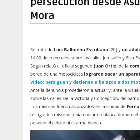
persecución desde Asu
Mora
Se trata de
Luis Balbuena Escribano
(20) y
un adol
14:00 del miércoles sobre las calles Jerusalén y Elsa 
Según relató el oficial segundo
Juan Ortiz
, de la
comi
bordo de una motocicleta
lograron sacar un apara
Video: persiguen y detienen a balazos a dos mo
Ante la denuncia procedieron a actuar y, ante la visua
sobre las calles De la Victoria y Concepción, del barri
Los mismos fueron alcanzados en la ciudad de
Ferna
testigo, los mismos tenían un arma blanca durante el a
poseían el celular ni el arma blanca.