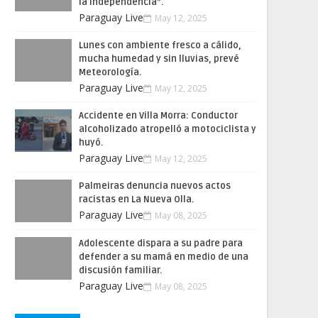
la Independencia”.
Paraguay Live
May 12, 2025
Lunes con ambiente fresco a cálido,
mucha humedad y sin lluvias, prevé
Meteorología.
Paraguay Live
May 12, 2025
Accidente en Villa Morra: Conductor
alcoholizado atropelló a motociclista y
huyó.
Paraguay Live
May 12, 2025
Palmeiras denuncia nuevos actos
racistas en La Nueva Olla.
Paraguay Live
May 08, 2025
Adolescente dispara a su padre para
defender a su mamá en medio de una
discusión familiar.
Paraguay Live
May 08, 2025