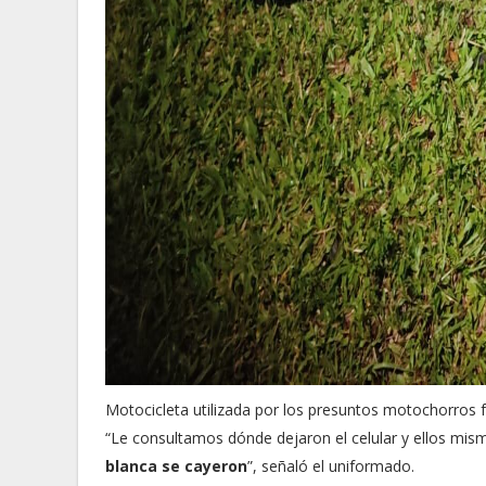
Motocicleta utilizada por los presuntos motochorros f
“Le consultamos dónde dejaron el celular y ellos mi
blanca se cayeron
”, señaló el uniformado.