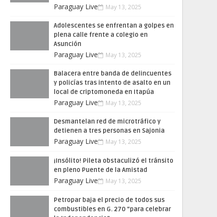
Paraguay Live
May 13, 2025
Adolescentes se enfrentan a golpes en
plena calle frente a colegio en
Asunción
Paraguay Live
May 13, 2025
Balacera entre banda de delincuentes
y policías tras intento de asalto en un
local de criptomoneda en Itapúa
Paraguay Live
May 13, 2025
Desmantelan red de microtráfico y
detienen a tres personas en Sajonia
Paraguay Live
May 13, 2025
¡Insólito! Pileta obstaculizó el tránsito
en pleno Puente de la Amistad
Paraguay Live
May 13, 2025
Petropar baja el precio de todos sus
combustibles en G. 270 “para celebrar