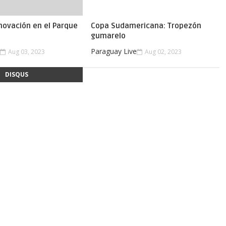
novación en el Parque
Copa Sudamericana: Tropezón
gumarelo
e
Paraguay Live
Aug 03, 2023
Aug 02, 2023
DISQUS