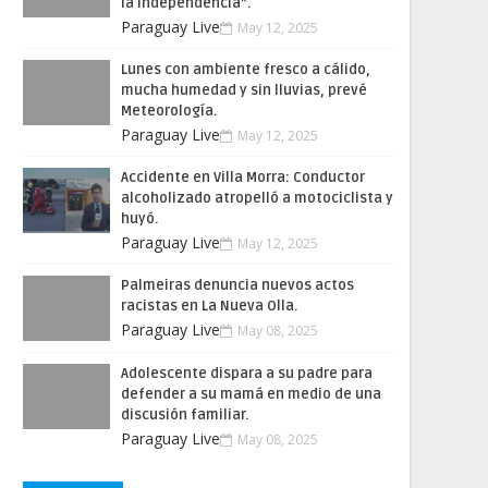
la Independencia”.
Paraguay Live
May 12, 2025
Lunes con ambiente fresco a cálido,
mucha humedad y sin lluvias, prevé
Meteorología.
Paraguay Live
May 12, 2025
Accidente en Villa Morra: Conductor
alcoholizado atropelló a motociclista y
huyó.
Paraguay Live
May 12, 2025
Palmeiras denuncia nuevos actos
racistas en La Nueva Olla.
Paraguay Live
May 08, 2025
Adolescente dispara a su padre para
defender a su mamá en medio de una
discusión familiar.
Paraguay Live
May 08, 2025