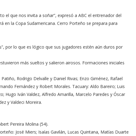
to el que nos invita a soñar”, expresó a ABC el entrenador del
drá en la Copa Sudamericana. Cerro Porteño se prepara para
ados”, por lo que es lógico que sus jugadores estén aún duros por
stuvieron más sueltos y salieron airosos. Formaciones iniciales
n Patiño, Rodrigo Delvalle y Daniel Rivas; Enzo Giménez, Rafael
ernando Fernández y Robert Morales. Tacuary: Aldo Bareiro; Luis
o; Hugo Iván Valdez, Alfredo Amarilla, Marcelo Paredes y Óscar
dez y Valdeci Moreira.
bert Pereira Molina (54).
orteño: José Miers; Isaías Gavilán, Lucas Quintana, Matías Duarte