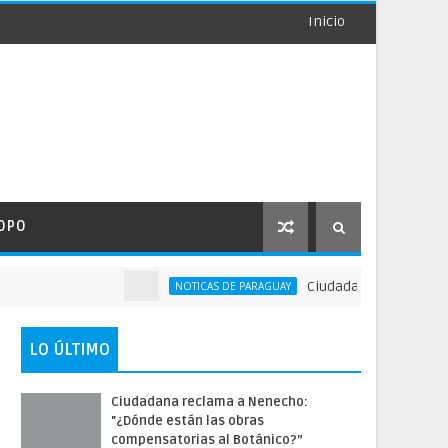
Inicio
OPO
Ciudadana reclama a Nene
NOTICAS DE PARAGUAY
LO ÚLTIMO
Ciudadana reclama a Nenecho:
"¿Dónde están las obras
compensatorias al Botánico?”