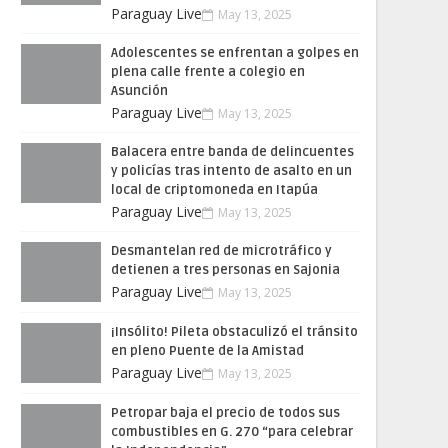
Paraguay Live
May 13, 2025
Adolescentes se enfrentan a golpes en
plena calle frente a colegio en
Asunción
Paraguay Live
May 13, 2025
Balacera entre banda de delincuentes
y policías tras intento de asalto en un
local de criptomoneda en Itapúa
Paraguay Live
May 13, 2025
Desmantelan red de microtráfico y
detienen a tres personas en Sajonia
Paraguay Live
May 13, 2025
¡Insólito! Pileta obstaculizó el tránsito
en pleno Puente de la Amistad
Paraguay Live
May 13, 2025
Petropar baja el precio de todos sus
combustibles en G. 270 “para celebrar