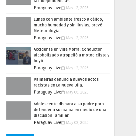
la Independencia”.
Paraguay Live
May 12, 2025
Lunes con ambiente fresco a cálido,
mucha humedad y sin lluvias, prevé
Meteorología.
Paraguay Live
May 12, 2025
Accidente en Villa Morra: Conductor
alcoholizado atropelló a motociclista y
huyó.
Paraguay Live
May 12, 2025
Palmeiras denuncia nuevos actos
racistas en La Nueva Olla.
Paraguay Live
May 08, 2025
Adolescente dispara a su padre para
defender a su mamá en medio de una
discusión familiar.
Paraguay Live
May 08, 2025