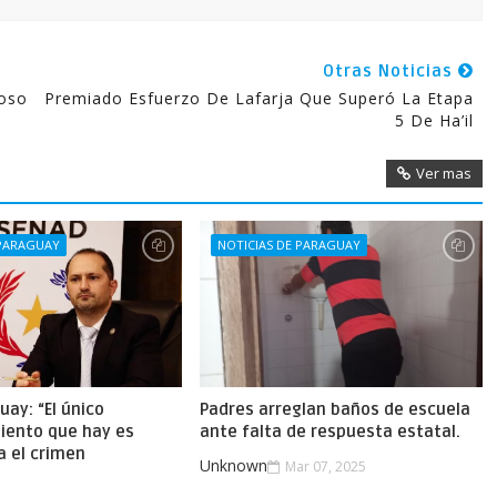
Otras Noticias
roso
Premiado Esfuerzo De Lafarja Que Superó La Etapa
5 De Ha’il
Ver mas
 PARAGUAY
NOTICIAS DE PARAGUAY
uay: “El único
Padres arreglan baños de escuela
iento que hay es
ante falta de respuesta estatal.
a el crimen
Unknown
Mar 07, 2025
.