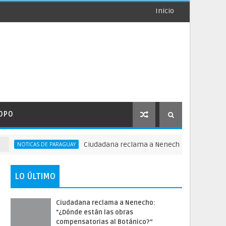
Inicio
OPO
Ciudadana reclama a Nenecho: "¿Dónde están las
NOTICAS DE PARAGUAY
LO ÚLTIMO
Ciudadana reclama a Nenecho:
"¿Dónde están las obras
compensatorias al Botánico?”