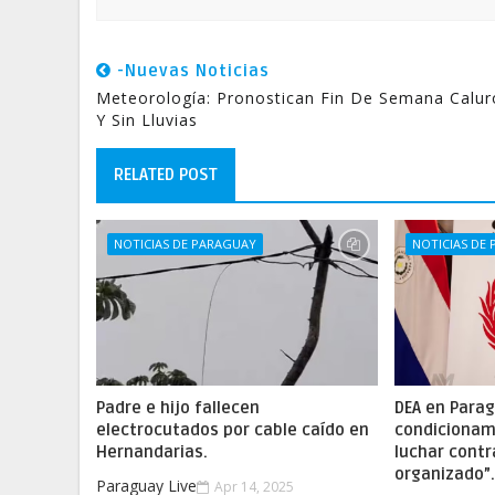
-Nuevas Noticias
Meteorología: Pronostican Fin De Semana Calu
Y Sin Lluvias
RELATED POST
NOTICIAS DE PARAGUAY
NOTICIAS DE
Padre e hijo fallecen
DEA en Parag
electrocutados por cable caído en
condicionam
Hernandarias.
luchar contr
organizado”
Paraguay Live
Apr 14, 2025