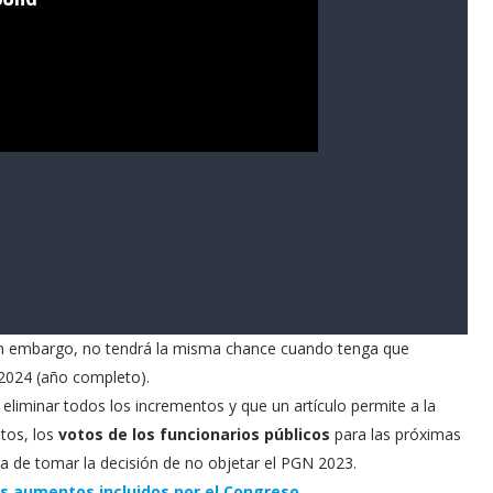
in embargo, no tendrá la misma chance cuando tenga que
 2024 (año completo).
eliminar todos los incrementos y que un artículo permite a la
ntos, los
votos de los funcionarios públicos
para las próximas
ra de tomar la decisión de no objetar el PGN 2023.
os aumentos incluidos por el Congreso