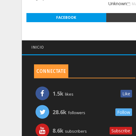
Unknown
Ma
FACEBOOK
INICIO
CONNECTATE
1.5k
Like
likes
28.6k
Follow
followers
8.6k
Subscribe
subscribers