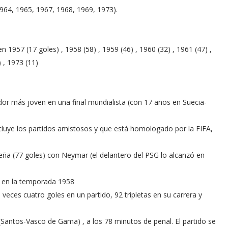
964, 1965, 1967, 1968, 1969, 1973).
957 (17 goles) , 1958 (58) , 1959 (46) , 1960 (32) , 1961 (47) ,
) , 1973 (11)
r más joven en una final mundialista (con 17 años en Suecia-
ncluye los partidos amistosos y que está homologado por la FIFA,
leña (77 goles) con Neymar (el delantero del PSG lo alcanzó en
o en la temporada 1958
a veces cuatro goles en un partido, 92 tripletas en su carrera y
(Santos-Vasco de Gama) , a los 78 minutos de penal. El partido se