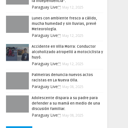
la Independencia”.
Paraguay Live
May 12, 2025
Lunes con ambiente fresco a cálido,
mucha humedad y sin lluvias, prevé
Meteorología.
Paraguay Live
May 12, 2025
Accidente en Villa Morra: Conductor
alcoholizado atropelló a motociclista y
huyó.
Paraguay Live
May 12, 2025
Palmeiras denuncia nuevos actos
racistas en La Nueva Olla.
Paraguay Live
May 08, 2025
Adolescente dispara a su padre para
defender a su mamá en medio de una
discusión familiar.
Paraguay Live
May 08, 2025