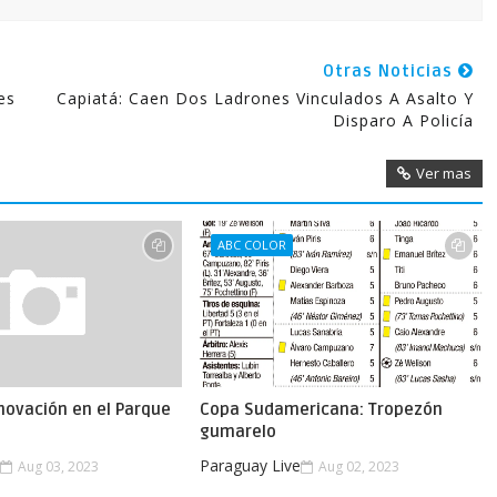
Otras Noticias
es
Capiatá: Caen Dos Ladrones Vinculados A Asalto Y
Disparo A Policía
Ver mas
ABC COLOR
novación en el Parque
Copa Sudamericana: Tropezón
gumarelo
e
Paraguay Live
Aug 03, 2023
Aug 02, 2023