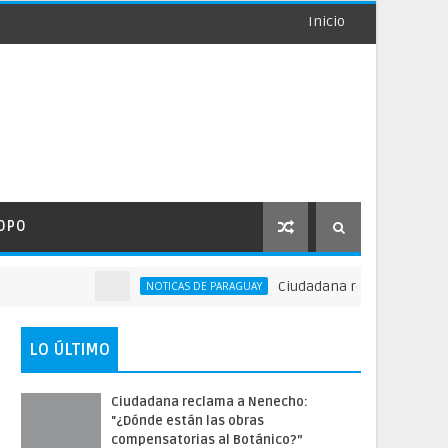
Inicio
OPO
Ciudadana reclama a Nenecho:
NOTICAS DE PARAGUAY
LO ÚLTIMO
Ciudadana reclama a Nenecho:
"¿Dónde están las obras
compensatorias al Botánico?”