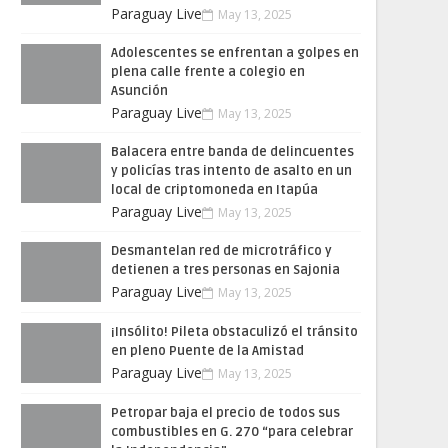
Paraguay Live
May 13, 2025
Adolescentes se enfrentan a golpes en
plena calle frente a colegio en
Asunción
Paraguay Live
May 13, 2025
Balacera entre banda de delincuentes
y policías tras intento de asalto en un
local de criptomoneda en Itapúa
Paraguay Live
May 13, 2025
Desmantelan red de microtráfico y
detienen a tres personas en Sajonia
Paraguay Live
May 13, 2025
¡Insólito! Pileta obstaculizó el tránsito
en pleno Puente de la Amistad
Paraguay Live
May 13, 2025
Petropar baja el precio de todos sus
combustibles en G. 270 “para celebrar