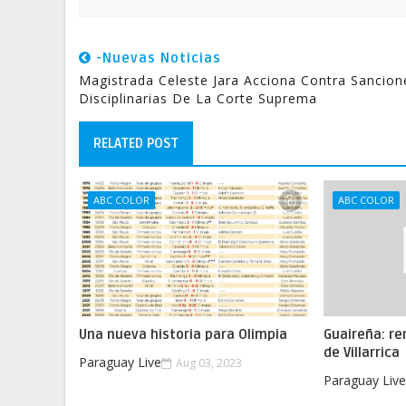
-Nuevas Noticias
Magistrada Celeste Jara Acciona Contra Sancion
Disciplinarias De La Corte Suprema
RELATED POST
ABC COLOR
ABC COLOR
Una nueva historia para Olimpia
Guaireña: re
de Villarrica
Paraguay Live
Aug 03, 2023
Paraguay Liv