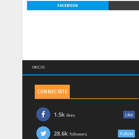
FACEBOOK
INICIO
CONNECTATE
1.5k
Like
likes
28.6k
Follow
followers